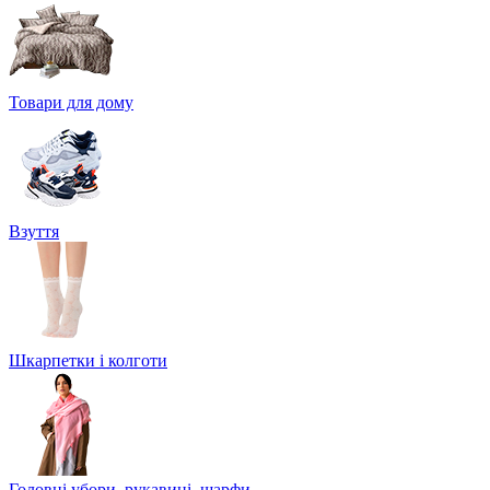
Товари для дому
Взуття
Шкарпетки і колготи
Головні убори, рукавиці, шарфи