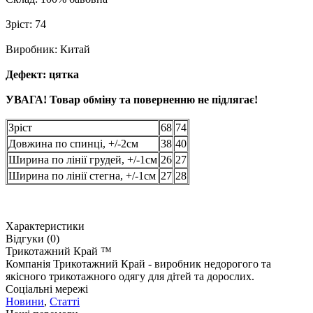
Зріст: 74
Виробник: Китай
Дефект: цятка
УВАГА! Товар обміну та поверненню не підлягає!
Зріст
68
74
Довжина по спинці, +/-2см
38
40
Ширина по лінії грудей, +/-1см
26
27
Ширина по лінії стегна, +/-1см
27
28
Характеристики
Відгуки (0)
Трикотажний Край ™
Компанія Трикотажний Край - виробник недорогого та
якісного трикотажного одягу для дітей та дорослих.
Соціальні мережі
Новини
,
Статті