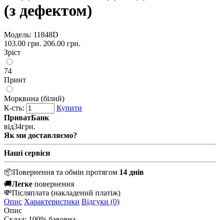
(з дефектом)
Модель:
11848D
103.00 грн.
206.00 грн.
Зріст
74
Принт
Морквина (білий)
К-сть:
Купити
ПриватБанк
від
34
грн.
Як ми доставляємо?
Наші сервіси
📦
Повернення та обмін протягом
14 днів
🚚
Легке
повернення
💸
Післяплата
(накладений платіж)
Опис
Характеристики
Відгуки (0)
Опис
Склад: 100% бавовна