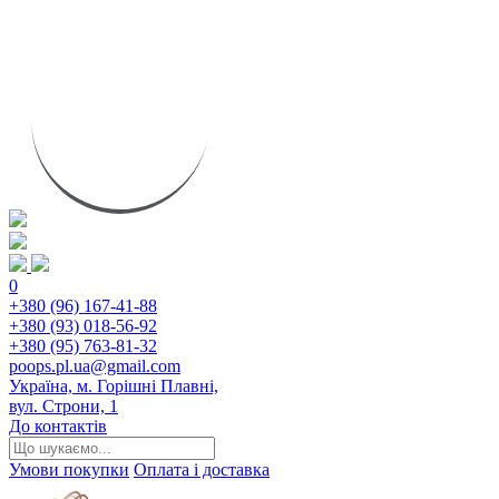
0
+380 (96) 167-41-88
+380 (93) 018-56-92
+380 (95) 763-81-32
poops.pl.ua@gmail.com
Україна, м. Горішні Плавні,
вул. Строни, 1
До контактів
Умови покупки
Оплата і доставка