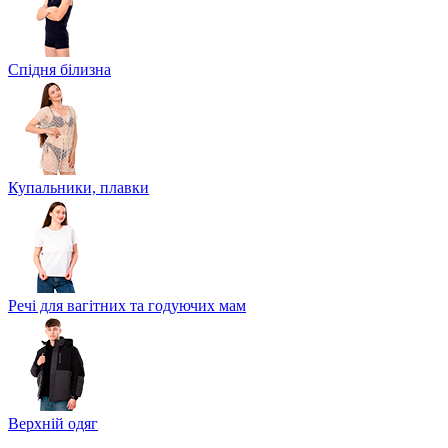
Спідня білизна
Купальники, плавки
Речі для вагітних та годуючих мам
Верхній одяг