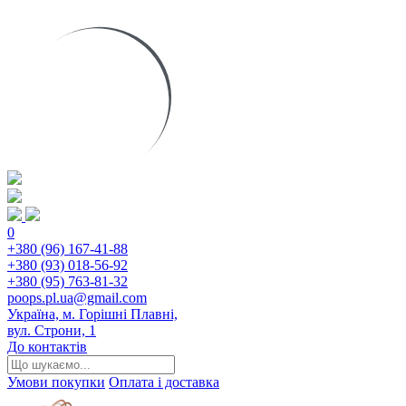
0
+380 (96) 167-41-88
+380 (93) 018-56-92
+380 (95) 763-81-32
poops.pl.ua@gmail.com
Україна, м. Горішні Плавні,
вул. Строни, 1
До контактів
Умови покупки
Оплата і доставка