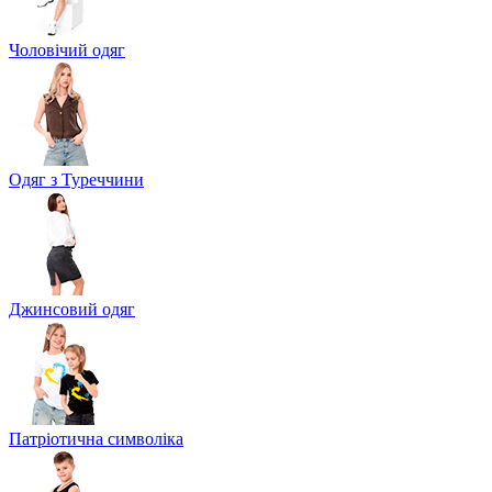
Чоловічий одяг
Одяг з Туреччини
Джинсовий одяг
Патріотична символіка