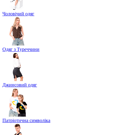
Чоловічий одяг
Одяг з Туреччини
Джинсовий одяг
Патріотична символіка