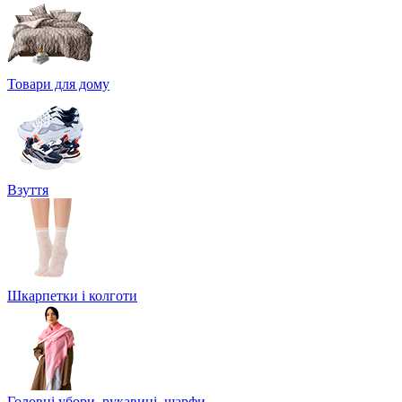
Товари для дому
Взуття
Шкарпетки і колготи
Головні убори, рукавиці, шарфи