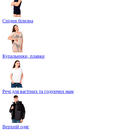
Спідня білизна
Купальники, плавки
Речі для вагітних та годуючих мам
Верхній одяг