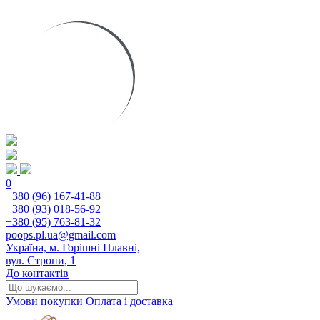
0
+380 (96) 167-41-88
+380 (93) 018-56-92
+380 (95) 763-81-32
poops.pl.ua@gmail.com
Україна, м. Горішні Плавні,
вул. Строни, 1
До контактів
Умови покупки
Оплата і доставка