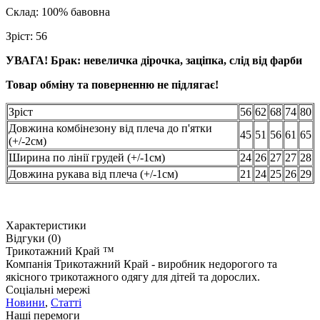
Склад: 100% бавовна
Зріст: 56
УВАГА! Брак: невеличка дірочка, заціпка, слід від фарби
Товар обміну та поверненню не підлягає!
Зріст
56
62
68
74
80
Довжина комбінезону від плеча до п'ятки
45
51
56
61
65
(+/-2см)
Ширина по лінії грудей (+/-1см)
24
26
27
27
28
Довжина рукава від плеча (+/-1см)
21
24
25
26
29
Характеристики
Відгуки (0)
Трикотажний Край ™
Компанія Трикотажний Край - виробник недорогого та
якісного трикотажного одягу для дітей та дорослих.
Соціальні мережі
Новини
,
Статті
Наші перемоги