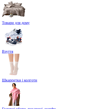
Товари для дому
Взуття
Шкарпетки і колготи
Головні убори, рукавиці, шарфи