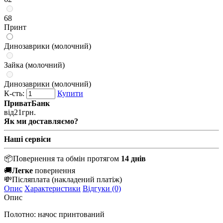
68
Принт
Динозаврики (молочний)
Зайка (молочний)
Динозаврики (молочний)
К-сть:
Купити
ПриватБанк
від
21
грн.
Як ми доставляємо?
Наші сервіси
📦
Повернення та обмін протягом
14 днів
🚚
Легке
повернення
💸
Післяплата
(накладений платіж)
Опис
Характеристики
Відгуки (0)
Опис
Полотно: начос принтований