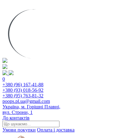
0
+380 (96) 167-41-88
+380 (93) 018-56-92
+380 (95) 763-81-32
poops.pl.ua@gmail.com
Україна, м. Горішні Плавні,
вул. Строни, 1
До контактів
Умови покупки
Оплата і доставка