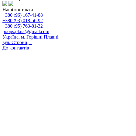
Наші контакти
+380 (96) 167-41-88
+380 (93) 018-56-92
+380 (95) 763-81-32
poops.pl.ua@gmail.com
Україна, м. Горішні Плавні,
вул. Строни, 1
До контактів