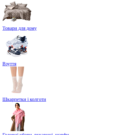
Товари для дому
Взуття
Шкарпетки і колготи
Головні убори, рукавиці, шарфи