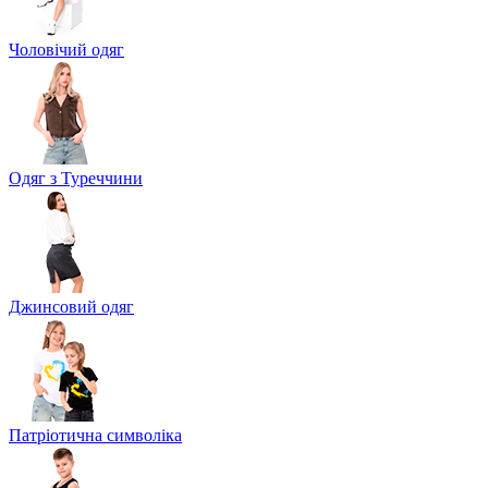
Чоловічий одяг
Одяг з Туреччини
Джинсовий одяг
Патріотична символіка