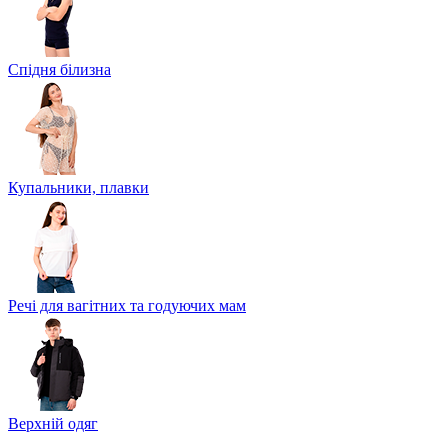
Спідня білизна
Купальники, плавки
Речі для вагітних та годуючих мам
Верхній одяг