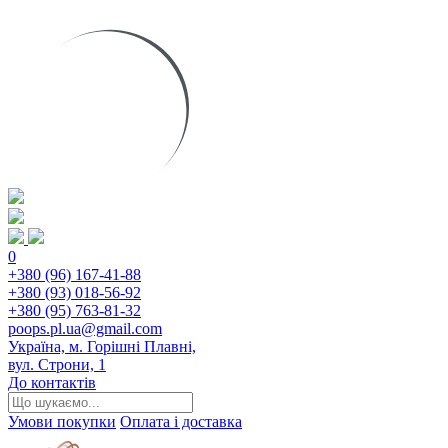
0
+380 (96) 167-41-88
+380 (93) 018-56-92
+380 (95) 763-81-32
poops.pl.ua@gmail.com
Україна, м. Горішні Плавні,
вул. Строни, 1
До контактів
Умови покупки
Оплата і доставка