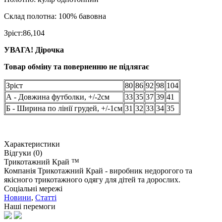
Склад полотна: 100% бавовна
Зріст:86,104
УВАГА! Дірочка
Товар обміну та поверненню не підлягає
Зріст
80
86
92
98
104
А - Довжина футболки, +/-2см
33
35
37
39
41
Б - Ширина по лінії грудей, +/-1см
31
32
33
34
35
Характеристики
Відгуки (0)
Трикотажний Край ™
Компанія Трикотажний Край - виробник недорогого та
якісного трикотажного одягу для дітей та дорослих.
Соціальні мережі
Новини
,
Статті
Наші перемоги