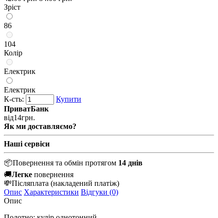
Зріст
86
104
Колір
Електрик
Електрик
К-сть:
Купити
ПриватБанк
від
14
грн.
Як ми доставляємо?
Наші сервіси
📦
Повернення та обмін протягом
14 днів
🚚
Легке
повернення
💸
Післяплата
(накладений платіж)
Опис
Характеристики
Відгуки (0)
Опис
Полотно: кулір однотонний