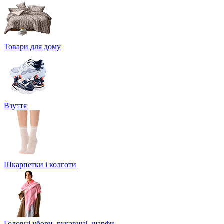
Товари для дому
Взуття
Шкарпетки і колготи
Головні убори, рукавиці, шарфи