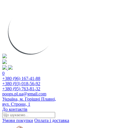
0
+380 (96) 167-41-88
+380 (93) 018-56-92
+380 (95) 763-81-32
poops.pl.ua@gmail.com
Україна, м. Горішні Плавні,
вул. Строни, 1
До контактів
Умови покупки
Оплата і доставка