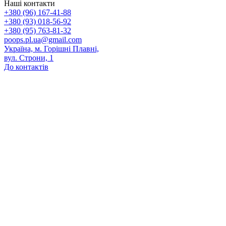
Наші контакти
+380 (96) 167-41-88
+380 (93) 018-56-92
+380 (95) 763-81-32
poops.pl.ua@gmail.com
Україна, м. Горішні Плавні,
вул. Строни, 1
До контактів