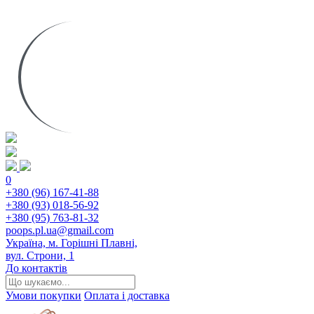
0
+380 (96) 167-41-88
+380 (93) 018-56-92
+380 (95) 763-81-32
poops.pl.ua@gmail.com
Україна, м. Горішні Плавні,
вул. Строни, 1
До контактів
Умови покупки
Оплата і доставка