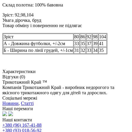
Склад полотна: 100% бавовна
Зріст: 92,98,104
Увага дірочка, бруд
Товар обміну і поверненню не підлягає
Зріст
80
86
92
98
104
А - Довжина футболки, +/-2см
33
35
37
39
41
Б - Ширина по лінії грудей, +/-1см
31
32
33
34
35
Характеристики
Відгуки (0)
Трикотажний Край ™
Компанія Трикотажний Край - виробник недорогого та
якісного трикотажного одягу для дітей та дорослих.
Соціальні мережі
Новини
,
Статті
Наші перемоги
Наші контакти
+380 (96) 167-41-88
+380 (93) 018-56-92