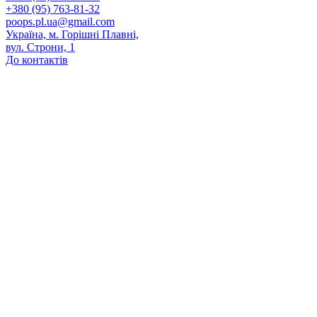
+380 (95) 763-81-32
poops.pl.ua@gmail.com
Україна, м. Горішні Плавні,
вул. Строни, 1
До контактів