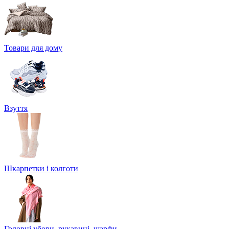
Товари для дому
Взуття
Шкарпетки і колготи
Головні убори, рукавиці, шарфи