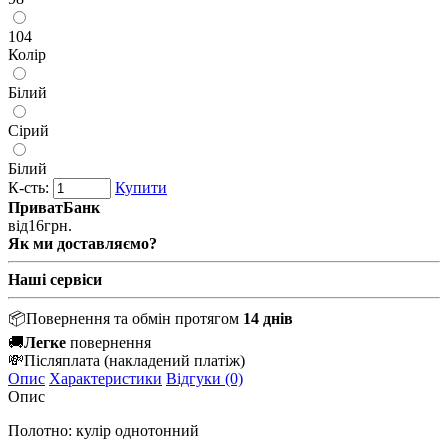
104
Колір
Білий
Сірий
Білий
К-сть:
Купити
ПриватБанк
від
16
грн.
Як ми доставляємо?
Наші сервіси
📦
Повернення та обмін протягом
14 днів
🚚
Легке
повернення
💸
Післяплата
(накладений платіж)
Опис
Характеристики
Відгуки (0)
Опис
Полотно: кулір однотонний