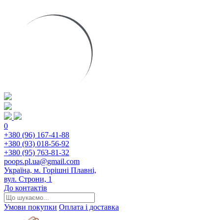
0
+380 (96) 167-41-88
+380 (93) 018-56-92
+380 (95) 763-81-32
poops.pl.ua@gmail.com
Україна, м. Горішні Плавні,
вул. Строни, 1
До контактів
Умови покупки
Оплата і доставка