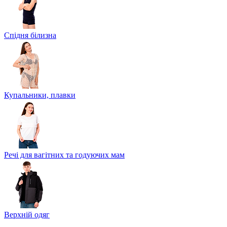
Спідня білизна
Купальники, плавки
Речі для вагітних та годуючих мам
Верхній одяг