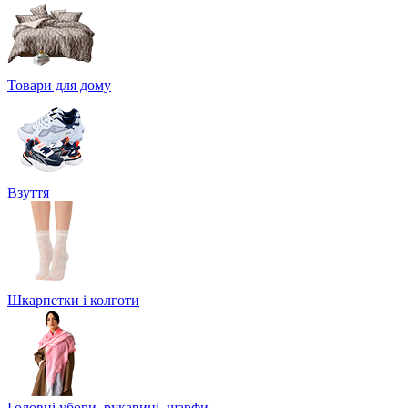
Товари для дому
Взуття
Шкарпетки і колготи
Головні убори, рукавиці, шарфи