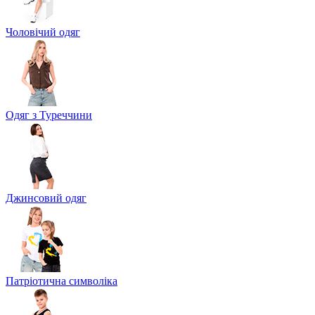
Чоловічий одяг
Одяг з Туреччини
Джинсовий одяг
Патріотична символіка