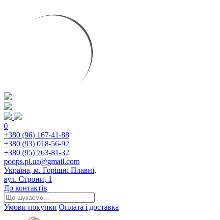
0
+380 (96) 167-41-88
+380 (93) 018-56-92
+380 (95) 763-81-32
poops.pl.ua@gmail.com
Україна, м. Горішні Плавні,
вул. Строни, 1
До контактів
Умови покупки
Оплата і доставка