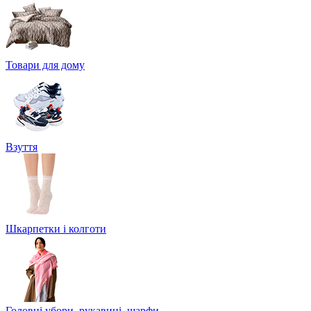
Товари для дому
Взуття
Шкарпетки і колготи
Головні убори, рукавиці, шарфи