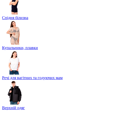
Спідня білизна
Купальники, плавки
Речі для вагітних та годуючих мам
Верхній одяг