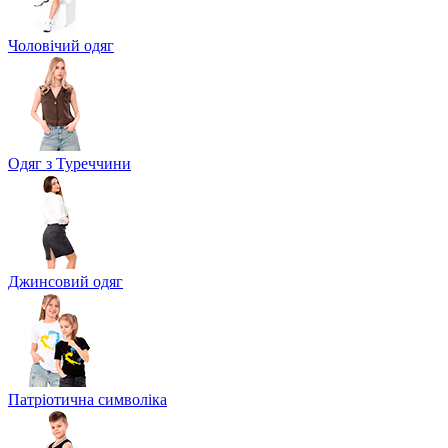
Чоловічий одяг
Одяг з Туреччини
Джинсовий одяг
Патріотична символіка