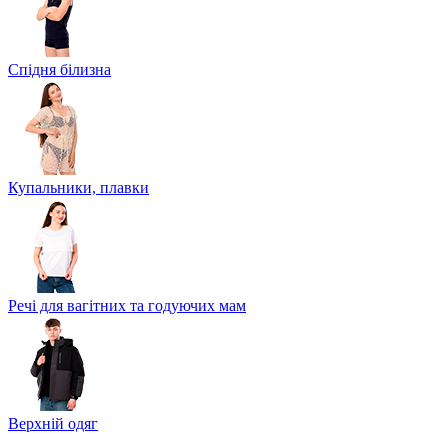
Спідня білизна
Купальники, плавки
Речі для вагітних та годуючих мам
Верхній одяг