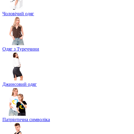
Чоловічий одяг
Одяг з Туреччини
Джинсовий одяг
Патріотична символіка