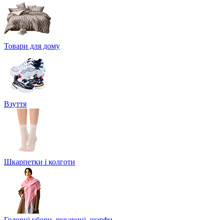
Товари для дому
Взуття
Шкарпетки і колготи
Головні убори, рукавиці, шарфи