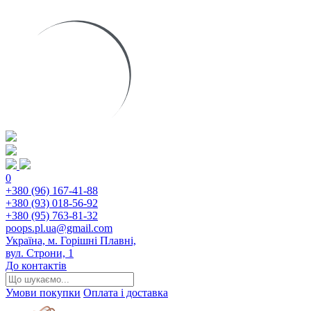
0
+380 (96) 167-41-88
+380 (93) 018-56-92
+380 (95) 763-81-32
poops.pl.ua@gmail.com
Україна, м. Горішні Плавні,
вул. Строни, 1
До контактів
Умови покупки
Оплата і доставка