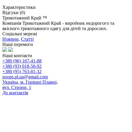
Характеристики
Відгуки (0)
Трикотажний Край ™
Компанія Трикотажний Край - виробник недорогого та
якісного трикотажного одягу для дітей та дорослих.
Соціальні мережі
Новини
,
Статті
Наші перемоги
Наші контакти
+380 (96) 167-41-88
+380 (93) 018-56-92
+380 (95) 763-81-32
poops.pl.ua@gmail.com
Україна, м. Горішні Плавні,
вул. Строни, 1
До контактів