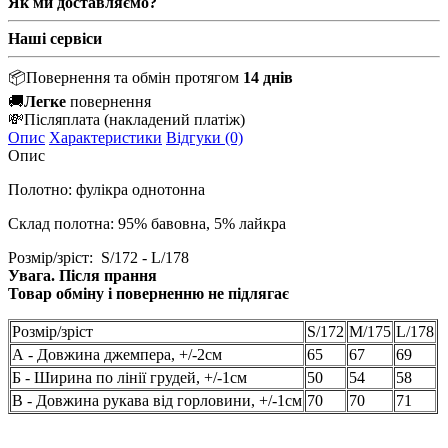
Як ми доставляємо?
Наші сервіси
📦
Повернення та обмін протягом
14 днів
🚚
Легке
повернення
💸
Післяплата
(накладений платіж)
Опис
Характеристики
Відгуки (0)
Опис
Полотно: фулікра однотонна
Склад полотна: 95% бавовна, 5% лайкра
Розмір/зріст:
S/172 - L/178
Увага. Після прання
Товар обміну і поверненню не підлягає
Розмір/зріст
S/172
M/175
L/178
А - Довжина джемпера, +/-2см
65
67
69
Б - Ширина по лінії грудей, +/-1см
50
54
58
В - Довжина рукава від горловини, +/-1см
70
70
71