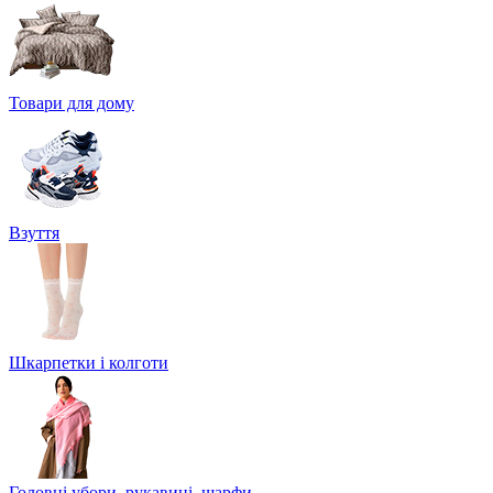
Товари для дому
Взуття
Шкарпетки і колготи
Головні убори, рукавиці, шарфи