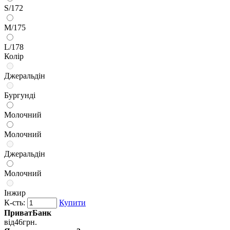
S/172
M/175
L/178
Колір
Джеральдін
Бургунді
Молочний
Молочний
Джеральдін
Молочний
Інжир
К-сть:
Купити
ПриватБанк
від
46
грн.