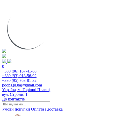
0
+380 (96) 167-41-88
+380 (93) 018-56-92
+380 (95) 763-81-32
poops.pl.ua@gmail.com
Україна, м. Горішні Плавні,
вул. Строни, 1
До контактів
Умови покупки
Оплата і доставка