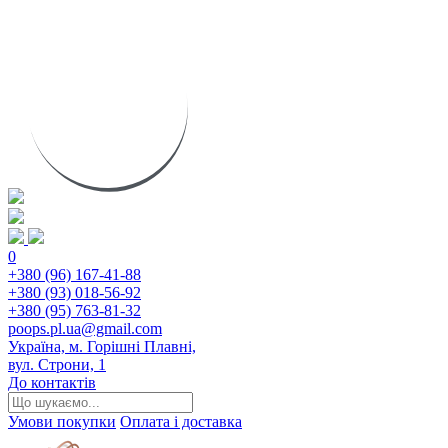
0
+380 (96) 167-41-88
+380 (93) 018-56-92
+380 (95) 763-81-32
poops.pl.ua@gmail.com
Україна, м. Горішні Плавні,
вул. Строни, 1
До контактів
Умови покупки
Оплата і доставка