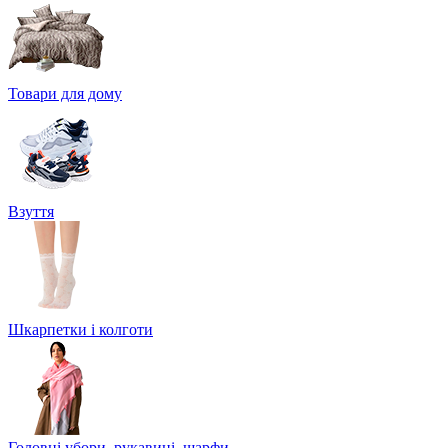
Товари для дому
Взуття
Шкарпетки і колготи
Головні убори, рукавиці, шарфи