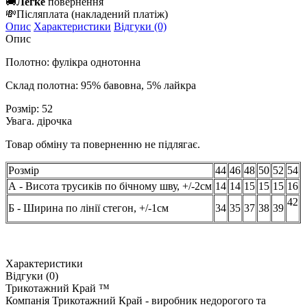
🚚
Легке
повернення
💸
Післяплата
(накладений платіж)
Опис
Характеристики
Відгуки (0)
Опис
Полотно: фулікра однотонна
Склад полотна: 95% бавовна, 5% лайкра
Розмір: 52
Увага. дірочка
Товар обміну та поверненню не підлягає.
Розмір
44
46
48
50
52
54
А - Висота трусиків по бічному шву, +/-2см
14
14
15
15
15
16
42
Б - Ширина по лінії стегон, +/-1см
34
35
37
38
39
Характеристики
Відгуки (0)
Трикотажний Край ™
Компанія Трикотажний Край - виробник недорогого та