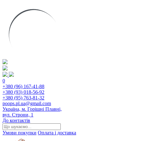
0
+380 (96) 167-41-88
+380 (93) 018-56-92
+380 (95) 763-81-32
poops.pl.ua@gmail.com
Україна, м. Горішні Плавні,
вул. Строни, 1
До контактів
Умови покупки
Оплата і доставка