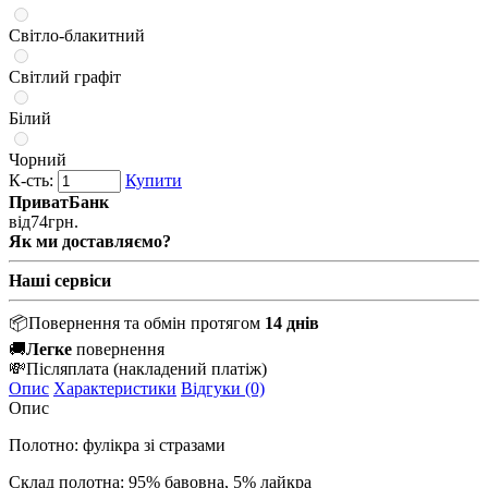
Світло-блакитний
Світлий графіт
Білий
Чорний
К-сть:
Купити
ПриватБанк
від
74
грн.
Як ми доставляємо?
Наші сервіси
📦
Повернення та обмін протягом
14 днів
🚚
Легке
повернення
💸
Післяплата
(накладений платіж)
Опис
Характеристики
Відгуки (0)
Опис
Полотно: фулікра зі стразами
Склад полотна: 95% бавовна, 5% лайкра