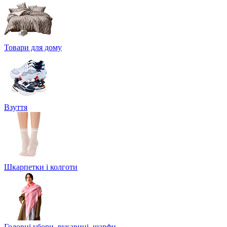
Товари для дому
Взуття
Шкарпетки і колготи
Головні убори, рукавиці, шарфи