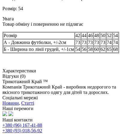
Розмір: 54
Увага
Товар обміну і поверненню не підлягає
Розмір
42
44
46
48
50
52
54
А - Довжина футболки, +/-2см
73
73
73
73
73
74
74
Б - Ширина по лінії грудей, +/-1см
54
56
58
60
62
65
68
Характеристики
Відгуки (0)
Трикотажний Край ™
Компанія Трикотажний Край - виробник недорогого та
якісного трикотажного одягу для дітей та дорослих.
Соціальні мережі
Новини
,
Статті
Наші перемоги
Наші контакти
+380 (96) 167-41-88
+380 (93) 018-56-92