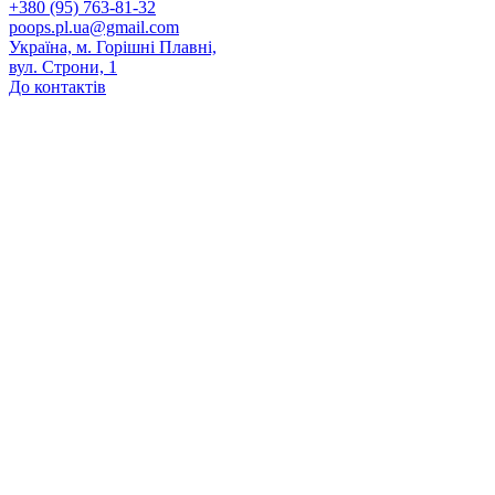
+380 (95) 763-81-32
poops.pl.ua@gmail.com
Україна, м. Горішні Плавні,
вул. Строни, 1
До контактів