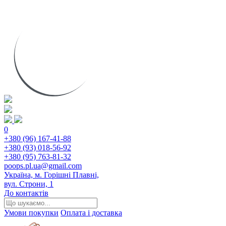
0
+380 (96) 167-41-88
+380 (93) 018-56-92
+380 (95) 763-81-32
poops.pl.ua@gmail.com
Україна, м. Горішні Плавні,
вул. Строни, 1
До контактів
Умови покупки
Оплата і доставка