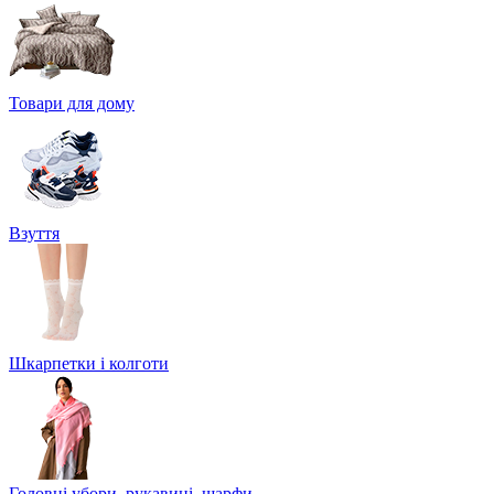
Товари для дому
Взуття
Шкарпетки і колготи
Головні убори, рукавиці, шарфи