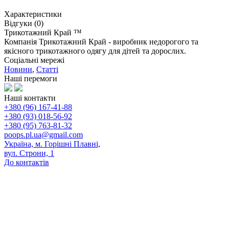
Характеристики
Відгуки (0)
Трикотажний Край ™
Компанія Трикотажний Край - виробник недорогого та
якісного трикотажного одягу для дітей та дорослих.
Соціальні мережі
Новини
,
Статті
Наші перемоги
Наші контакти
+380 (96) 167-41-88
+380 (93) 018-56-92
+380 (95) 763-81-32
poops.pl.ua@gmail.com
Україна, м. Горішні Плавні,
вул. Строни, 1
До контактів