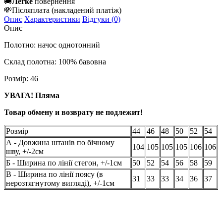
🚚
Легке
повернення
💸
Післяплата
(накладений платіж)
Опис
Характеристики
Відгуки (0)
Опис
Полотно: начос однотонний
Склад полотна: 100% бавовна
Розмір: 46
УВАГА! Пляма
Товар обмену и возврату не подлежит!
Розмір
44
46
48
50
52
54
А - Довжина штанів по бічному
104
105
105
105
106
106
шву, +/-2см
Б - Ширина по лінії стегон, +/-1см
50
52
54
56
58
59
В - Ширина по лінії поясу (в
31
33
33
34
36
37
нерозтягнутому вигляді), +/-1см