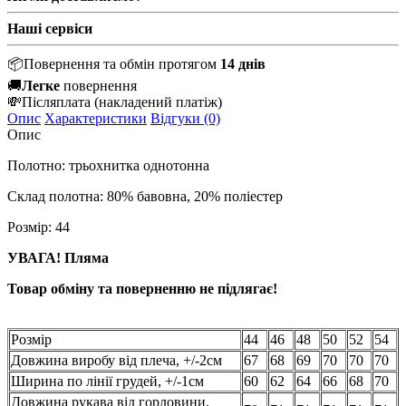
Наші сервіси
📦
Повернення та обмін протягом
14 днів
🚚
Легке
повернення
💸
Післяплата
(накладений платіж)
Опис
Характеристики
Відгуки (0)
Опис
Полотно: трьохнитка однотонна
Склад полотна: 80% бавовна, 20% поліестер
Розмір: 44
УВАГА! Пляма
Товар обміну та поверненню не підлягає!
Розмір
44
46
48
50
52
54
Довжина виробу від плеча, +/-2см
67
68
69
70
70
70
Ширина по лінії грудей, +/-1см
60
62
64
66
68
70
Довжина рукава від горловини,