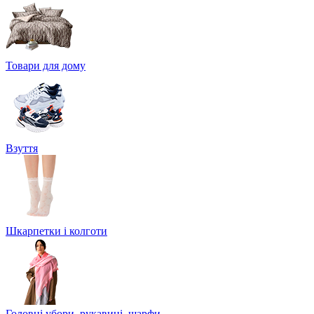
Товари для дому
Взуття
Шкарпетки і колготи
Головні убори, рукавиці, шарфи