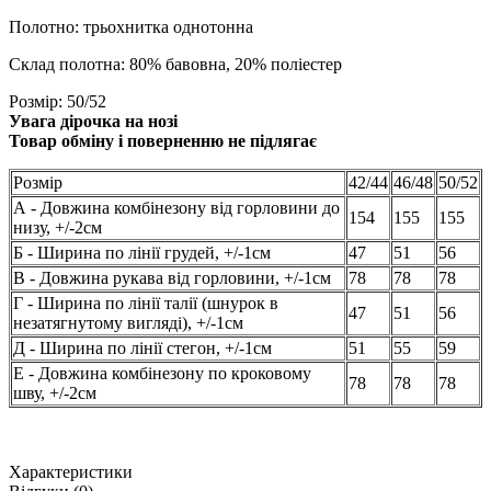
Полотно: трьохнитка однотонна
Склад полотна: 80% бавовна, 20% поліестер
Розмір: 50/52
Увага дірочка на нозі
Товар обміну і поверненню не підлягає
Розмір
42/44
46/48
50/52
А - Довжина комбінезону від горловини до
154
155
155
низу, +/-2см
Б - Ширина по лінії грудей, +/-1см
47
51
56
В - Довжина рукава від горловини, +/-1см
78
78
78
Г - Ширина по лінії талії (шнурок в
47
51
56
незатягнутому вигляді), +/-1см
Д - Ширина по лінії стегон, +/-1см
51
55
59
Е - Довжина комбінезону по кроковому
78
78
78
шву, +/-2см
Характеристики