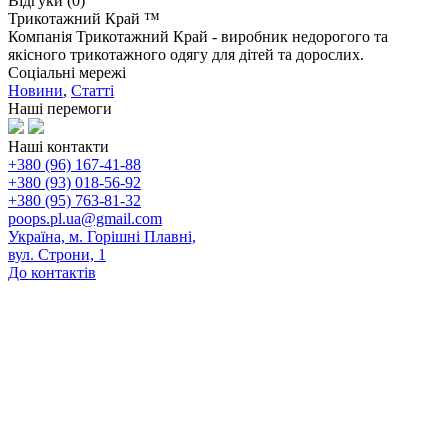
Відгуки (0)
Трикотажний Край ™
Компанія Трикотажний Край - виробник недорогого та
якісного трикотажного одягу для дітей та дорослих.
Соціальні мережі
Новини
,
Статті
Наші перемоги
Наші контакти
+380 (96) 167-41-88
+380 (93) 018-56-92
+380 (95) 763-81-32
poops.pl.ua@gmail.com
Україна, м. Горішні Плавні,
вул. Строни, 1
До контактів