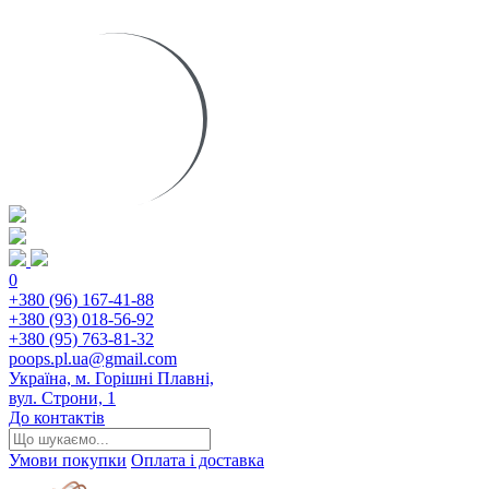
0
+380 (96) 167-41-88
+380 (93) 018-56-92
+380 (95) 763-81-32
poops.pl.ua@gmail.com
Україна, м. Горішні Плавні,
вул. Строни, 1
До контактів
Умови покупки
Оплата і доставка