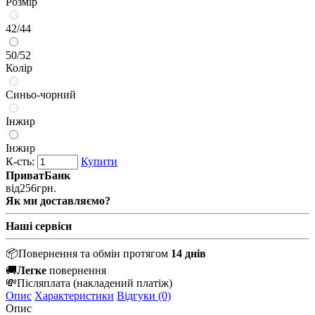
Розмір
42/44
50/52
Колір
Синьо-чорний
Інжир
Інжир
К-сть:
Купити
ПриватБанк
від
256
грн.
Як ми доставляємо?
Наші сервіси
📦
Повернення та обмін протягом
14 днів
🚚
Легке
повернення
💸
Післяплата
(накладений платіж)
Опис
Характеристики
Відгуки (0)
Опис