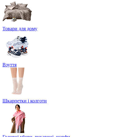
Товари для дому
Взуття
Шкарпетки і колготи
Головні убори, рукавиці, шарфи