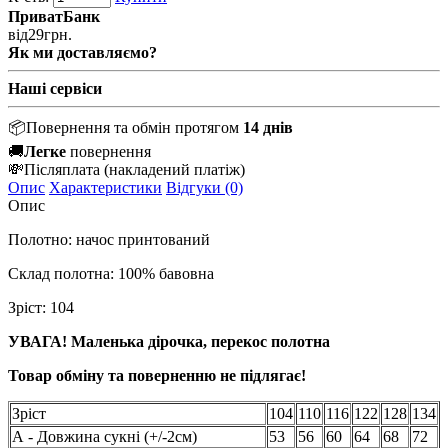
ПриватБанк
від
29
грн.
Як ми доставляємо?
Наші сервіси
📦
Повернення та обмін протягом
14 днів
🚚
Легке
повернення
💸
Післяплата
(накладений платіж)
Опис
Характеристики
Відгуки (0)
Опис
Полотно: начос принтований
Склад полотна: 100% бавовна
Зріст: 104
УВАГА! Маленька дірочка, перекос полотна
Товар обміну та поверненню не підлягає!
Зріст
104
110
116
122
128
134
А - Довжина сукні (+/-2см)
53
56
60
64
68
72