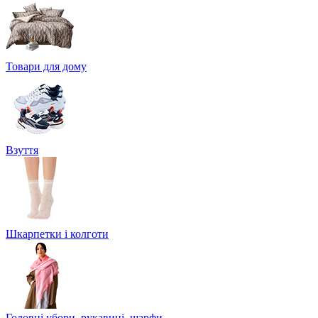
Товари для дому
Взуття
Шкарпетки і колготи
Головні убори, рукавиці, шарфи