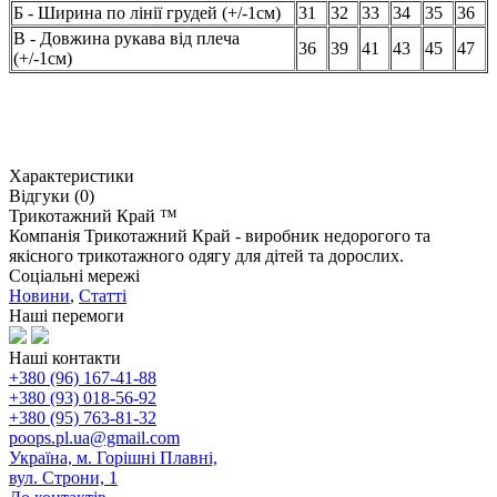
Б - Ширина по лінії грудей (+/-1см)
31
32
33
34
35
36
В - Довжина рукава від плеча
36
39
41
43
45
47
(+/-1см)
Характеристики
Відгуки (0)
Трикотажний Край ™
Компанія Трикотажний Край - виробник недорогого та
якісного трикотажного одягу для дітей та дорослих.
Соціальні мережі
Новини
,
Статті
Наші перемоги
Наші контакти
+380 (96) 167-41-88
+380 (93) 018-56-92
+380 (95) 763-81-32
poops.pl.ua@gmail.com
Україна, м. Горішні Плавні,
вул. Строни, 1