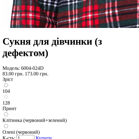
Сукня для дівчинки (з
дефектом)
Модель:
6004-024D
83.00 грн.
173.00 грн.
Зріст
104
128
Принт
Клітинка (червоний+зелений)
Олені (червоний)
К-сть:
Купити