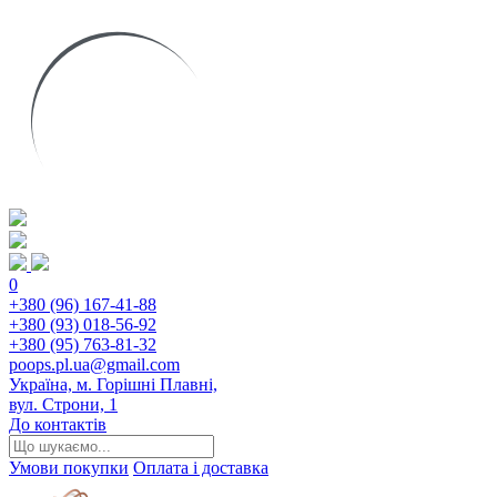
0
+380 (96) 167-41-88
+380 (93) 018-56-92
+380 (95) 763-81-32
poops.pl.ua@gmail.com
Україна, м. Горішні Плавні,
вул. Строни, 1
До контактів
Умови покупки
Оплата і доставка