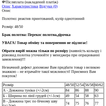
💸
Післяплата
(накладений платіж)
Опис
Характеристики
Відгуки (0)
Опис
Полотно:
реактив принтований, кулір однотонний
Розмір: 48/50
Брак полотна: Перекос полотна,дірочка
УВАГА! Товар обміну та поверненню не підлягає!
Обрати виріб можна тільки по розміру
(наявність кольору і
різновид полотна уточнюйте у менеджера при опрацюванні
замовлення)!!!
Незначний дефект допоможе Вам придбати товар з великою
знажкою – не втрачайте такої можливості! Приємних Вам
покупок!
Розмір
48/50
52/54
56/58
60/62
А - Довжина туніки (+/-2см)
84
86
88
90
Б - Ширина по лінії грудей (+/-1см)
49
54
58
63
В - Довжина трес по бічному шву
74
75
76
77
(+/-2см)