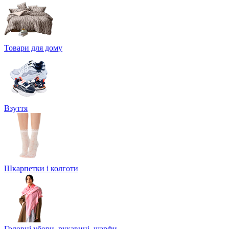
Товари для дому
Взуття
Шкарпетки і колготи
Головні убори, рукавиці, шарфи