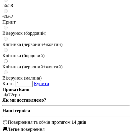
56/58
60/62
Принт
Візерунок (бордовий)
Клітинка (червоний+жовтий)
Клітинка (бордовий)
Клітинка (червоний+жовтий)
Візерунок (малина)
К-сть:
Купити
ПриватБанк
від
72
грн.
Як ми доставляємо?
Наші сервіси
📦
Повернення та обмін протягом
14 днів
🚚
Легке
повернення