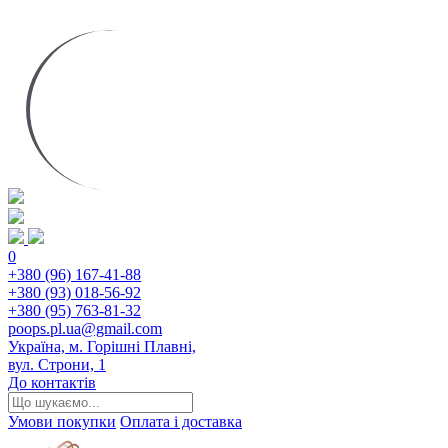
0
+380 (96) 167-41-88
+380 (93) 018-56-92
+380 (95) 763-81-32
poops.pl.ua@gmail.com
Україна, м. Горішні Плавні,
вул. Строни, 1
До контактів
Умови покупки
Оплата і доставка