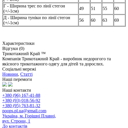
Г - Ширина трес по лінії стегон
49
51
55
60
(+/-1см)
Д - Ширина туніки по лінії стегон
56
60
63
69
(+/-1см)
Характеристики
Відгуки (0)
Трикотажний Край ™
Компанія Трикотажний Край - виробник недорогого та
якісного трикотажного одягу для дітей та дорослих.
Соціальні мережі
Новини
,
Статті
Наші перемоги
Наші контакти
+380 (96) 167-41-88
+380 (93) 018-56-92
+380 (95) 763-81-32
poops.pl.ua@gmail.com
Україна, м. Горішні Плавні,
вул. Строни, 1
До контактів