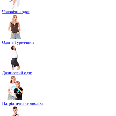
Чоловічий одяг
Одяг з Туреччини
Джинсовий одяг
Патріотична символіка