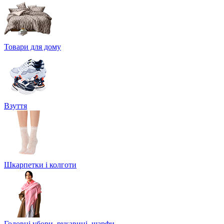
Товари для дому
Взуття
Шкарпетки і колготи
Головні убори, рукавиці, шарфи