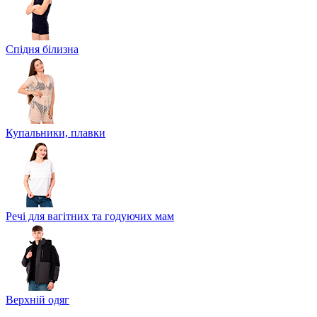
Спідня білизна
Купальники, плавки
Речі для вагітних та годуючих мам
Верхній одяг