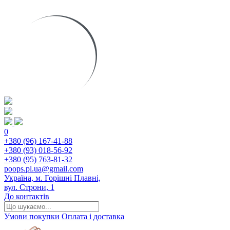
0
+380 (96) 167-41-88
+380 (93) 018-56-92
+380 (95) 763-81-32
poops.pl.ua@gmail.com
Україна, м. Горішні Плавні,
вул. Строни, 1
До контактів
Умови покупки
Оплата і доставка