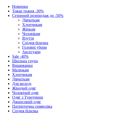
Новинки
Товар тижня -30%
Сезонний розпродаж до -50%
Дівчаткам
Хлопчикам
Жінкам
Чоловікам
Взуття
Спідня білизна
Головні убори
Аксесуари
Sale -40%
Шкільна група
Вишиванки
Малюкам
Хлопчикам
Дівчаткам
Для молоді
Жіночий одяг
Чоловічий одяг
Одяг з Туреччини
Джинсовий одяг
Патріотична символіка
Спідня білизна