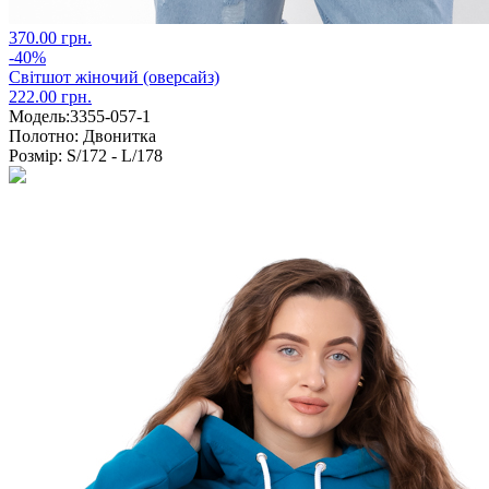
370.00 грн.
-40%
Світшот жіночий (оверсайз)
222.00 грн.
Модель:
3355-057-1
Полотно:
Двонитка
Розмір:
S/172 - L/178