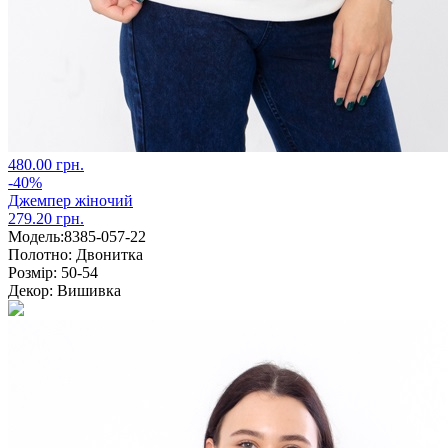
480.00 грн.
-40%
Джемпер жіночий
279.20 грн.
Модель:
8385-057-22
Полотно:
Двонитка
Розмір:
50-54
Декор:
Вишивка