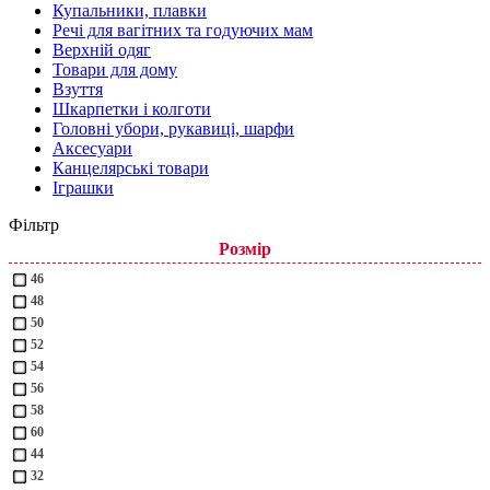
Купальники, плавки
Речі для вагітних та годуючих мам
Верхній одяг
Товари для дому
Взуття
Шкарпетки і колготи
Головні убори, рукавиці, шарфи
Аксесуари
Канцелярські товари
Іграшки
Фільтр
Розмір
46
48
50
52
54
56
58
60
44
32