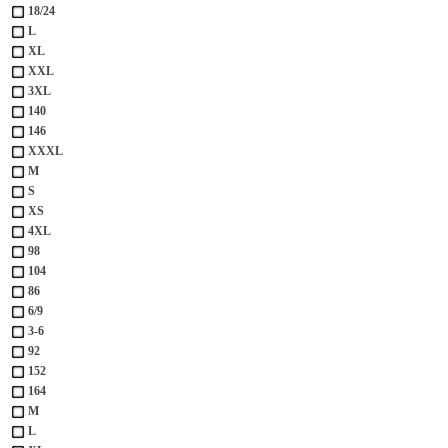
18/24
L
XL
XXL
3XL
140
146
XXXL
М
S
XS
4XL
98
104
86
6/9
3-6
92
152
164
M
L