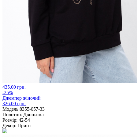
435.00 грн.
-25%
Джемпер жіночий
326.00 грн.
Модель:
8355-057-33
Полотно:
Двонитка
Розмір:
42-54
Декор:
Принт