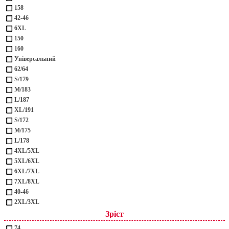
158
42-46
6XL
150
160
Універсальний
62/64
S/179
M/183
L/187
XL/191
S/172
M/175
L/178
4XL/5XL
5XL/6XL
6XL/7XL
7XL/8XL
40-46
2XL/3XL
Зріст
74