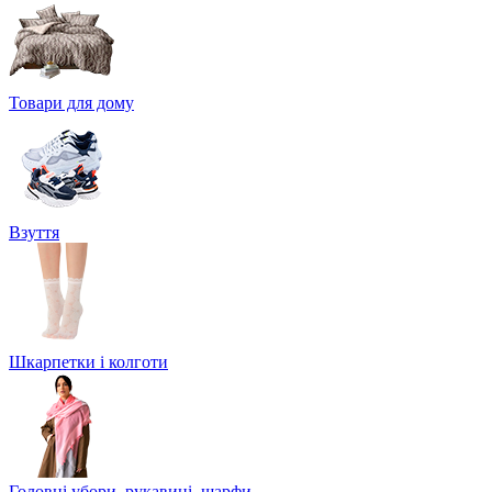
Товари для дому
Взуття
Шкарпетки і колготи
Головні убори, рукавиці, шарфи