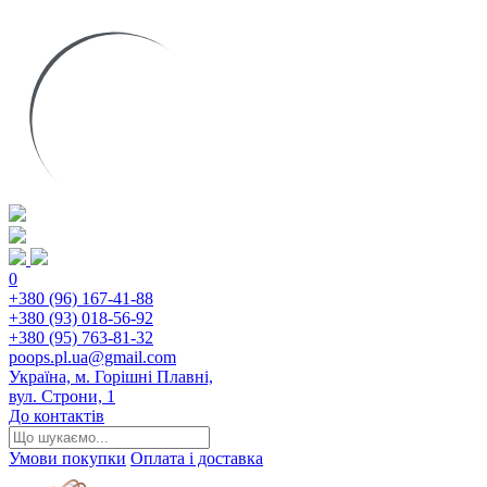
0
+380 (96) 167-41-88
+380 (93) 018-56-92
+380 (95) 763-81-32
poops.pl.ua@gmail.com
Україна, м. Горішні Плавні,
вул. Строни, 1
До контактів
Умови покупки
Оплата і доставка