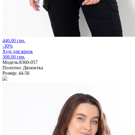
440.00 грн.
-30%
Худі для жінок
308.00 грн.
Модель:
8360-057
Полотно:
Двонитка
Розмір:
44-56