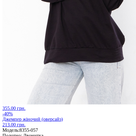
355.00 грн.
-40%
Джемпер жіночий (оверсайз)
213.00 грн.
Модель:
8355-057
Полотно:
Двонитка