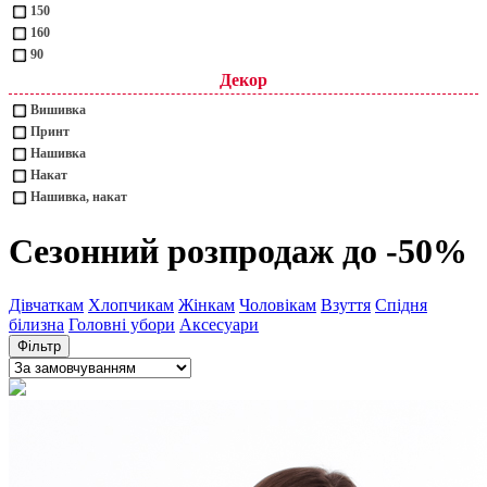
150
160
90
Декор
Вишивка
Принт
Нашивка
Накат
Нашивка, накат
Сезонний розпродаж до -50%
Дівчаткам
Хлопчикам
Жінкам
Чоловікам
Взуття
Спідня
білизна
Головні убори
Аксесуари
Фільтр