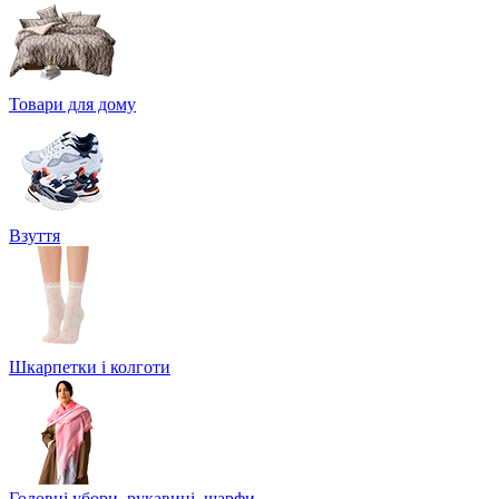
Товари для дому
Взуття
Шкарпетки і колготи
Головні убори, рукавиці, шарфи