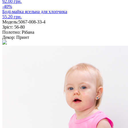
92.00 грн.
-40%
Боді-майка ясельна для хлопчика
55.20 грн.
Модель:
5067-008-33-4
Зріст:
56-80
Полотно:
Рібана
Декор:
Принт