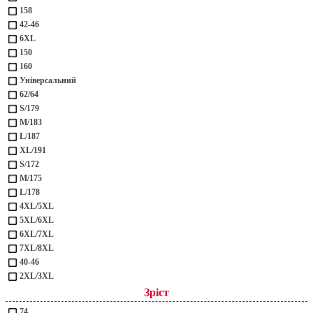
158
42-46
6XL
150
160
Універсальний
62/64
S/179
M/183
L/187
XL/191
S/172
M/175
L/178
4XL/5XL
5XL/6XL
6XL/7XL
7XL/8XL
40-46
2XL/3XL
Зріст
74