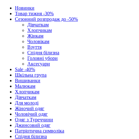
Новинки
Товар тижня -30%
Сезонний розпродаж до -50%
Дівчаткам
Хлопчикам
Жінкам
Чоловікам
Взуття
Спідня білизна
Головні убори
Аксесуари
Sale -40%
Шкільна група
Вишиванки
Малюкам
Хлопчикам
Дівчаткам
Для молоді
Жіночий одяг
Чоловічий одяг
Одяг з Туреччини
Джинсовий одяг
Патріотична символіка
Спідня білизна