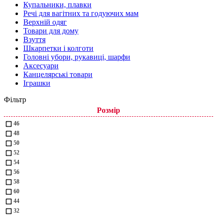
Купальники, плавки
Речі для вагітних та годуючих мам
Верхній одяг
Товари для дому
Взуття
Шкарпетки і колготи
Головні убори, рукавиці, шарфи
Аксесуари
Канцелярські товари
Іграшки
Фільтр
Розмір
46
48
50
52
54
56
58
60
44
32