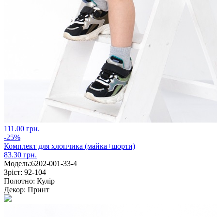
111.00 грн.
-25%
Комплект для хлопчика (майка+шорти)
83.30 грн.
Модель:
6202-001-33-4
Зріст:
92-104
Полотно:
Кулір
Декор:
Принт