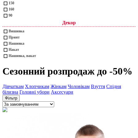
150
160
90
Декор
Вишивка
Принт
Нашивка
Накат
Нашивка, накат
Сезонний розпродаж до -50%
Дівчаткам
Хлопчикам
Жінкам
Чоловікам
Взуття
Спідня
білизна
Головні убори
Аксесуари
Фільтр