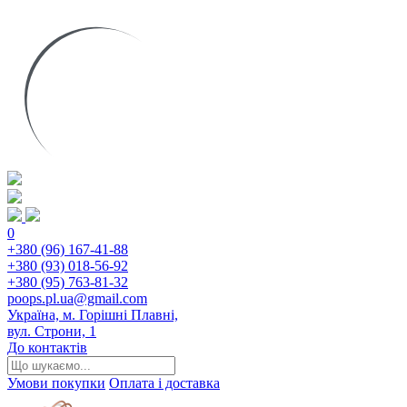
0
+380 (96) 167-41-88
+380 (93) 018-56-92
+380 (95) 763-81-32
poops.pl.ua@gmail.com
Україна, м. Горішні Плавні,
вул. Строни, 1
До контактів
Умови покупки
Оплата і доставка