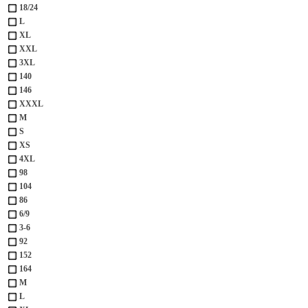
18/24
L
XL
XXL
3XL
140
146
XXXL
М
S
XS
4XL
98
104
86
6/9
3-6
92
152
164
M
L