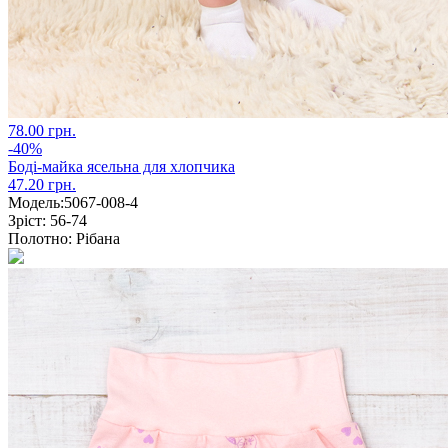
78.00 грн.
-40%
Боді-майка ясельна для хлопчика
47.20 грн.
Модель:
5067-008-4
Зріст:
56-74
Полотно:
Рібана