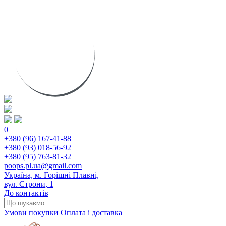
0
+380 (96) 167-41-88
+380 (93) 018-56-92
+380 (95) 763-81-32
poops.pl.ua@gmail.com
Україна, м. Горішні Плавні,
вул. Строни, 1
До контактів
Умови покупки
Оплата і доставка