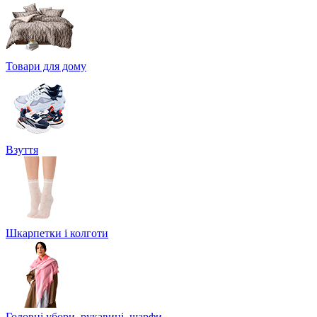
Товари для дому
Взуття
Шкарпетки і колготи
Головні убори, рукавиці, шарфи