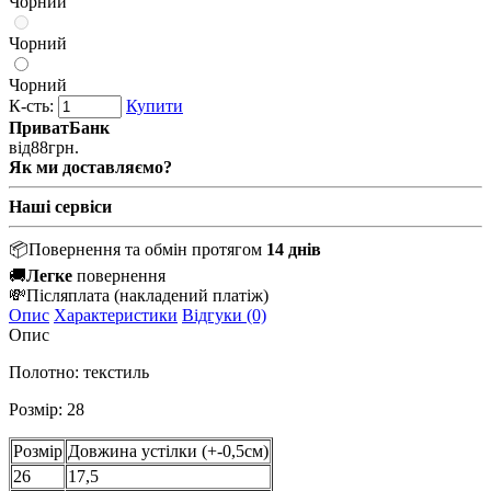
Чорний
Чорний
Чорний
К-сть:
Купити
ПриватБанк
від
88
грн.
Як ми доставляємо?
Наші сервіси
📦
Повернення та обмін протягом
14 днів
🚚
Легке
повернення
💸
Післяплата
(накладений платіж)
Опис
Характеристики
Відгуки (0)
Опис
Полотно: текстиль
Розмір: 28
Розмір
Довжина устілки (+-0,5см)
26
17,5