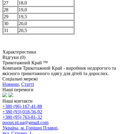
27
18,0
28
19,0
29
19,5
30
20,0
31
20,5
Характеристики
Відгуки (0)
Трикотажний Край ™
Компанія Трикотажний Край - виробник недорогого та
якісного трикотажного одягу для дітей та дорослих.
Соціальні мережі
Новини
,
Статті
Наші перемоги
Наші контакти
+380 (96) 167-41-88
+380 (93) 018-56-92
+380 (95) 763-81-32
poops.pl.ua@gmail.com
Україна, м. Горішні Плавні,
вул. Строни, 1