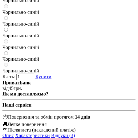
Чорнильно-синій
Чорнильно-синій
Чорнильно-синій
Чорнильно-синій
Чорнильно-синій
Чорнильно-синій
Чорнильно-синій
К-сть:
Купити
ПриватБанк
від
45
грн.
Як ми доставляємо?
Наші сервіси
📦
Повернення та обмін протягом
14 днів
🚚
Легке
повернення
💸
Післяплата
(накладений платіж)
Опис
Характеристики
Відгуки (3)