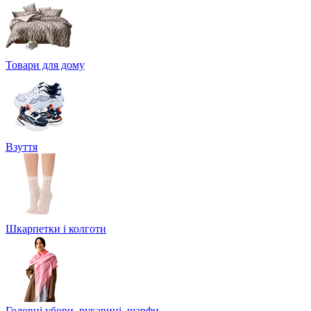
Товари для дому
Взуття
Шкарпетки і колготи
Головні убори, рукавиці, шарфи