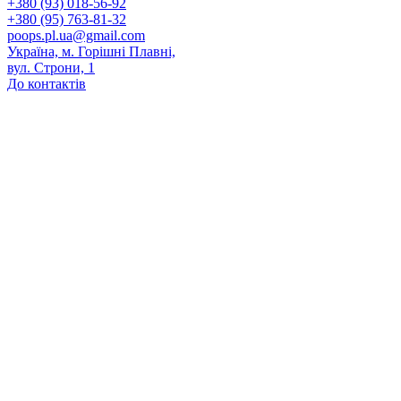
+380 (93) 018-56-92
+380 (95) 763-81-32
poops.pl.ua@gmail.com
Україна, м. Горішні Плавні,
вул. Строни, 1
До контактів