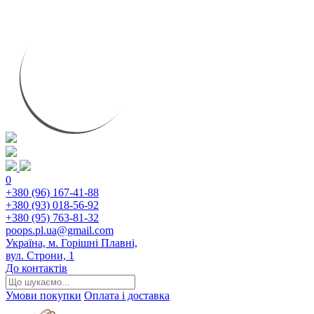
0
+380 (96) 167-41-88
+380 (93) 018-56-92
+380 (95) 763-81-32
poops.pl.ua@gmail.com
Україна, м. Горішні Плавні,
вул. Строни, 1
До контактів
Умови покупки
Оплата і доставка