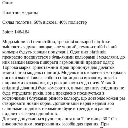
Опис
Полотно: мадонна
Склад полотна: 60% віскоза, 40% поліестер
Зріст: 146-164
Мода мінлива і непостійна, трендові кольори і відтінки
змінюються дуже швидко, але чорний, темно-синій і сірий
кольори будуть завжди популярні. Одяг цих відтінків
прекрасно поєднується з будь-якими кольорами і моделями, до
них завжди можна підібрати гармонічний предмет одягу.
Торгова марка Трикотажний Край пропонує для дівчаток
темно-синю модель спідниці. Модель виготовлена ​​з матеріалів
високої якості і являє собою спідницю на високому поясі з
широкими складками, що розкриваються до низу. У такій
спідниці дівчинці буде комфортно, вільна до низу спідниця не
буде утрудняти рухів, вона прекрасно поєднується з
кофточками і блузками різного кольору, що дозволяє кожен раз
створювати новий образ. Доповнивши наряд кедами або
сліпонами, підліток неодмінно буде в тренді, виграшно
виділиться серед однолітків.
Догляд: допускається ручне прання при Т не вище 30 ° С з
використанням неагресивних засобів для прання. При