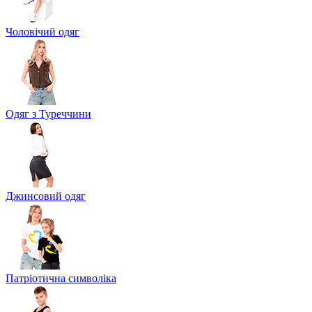
Чоловічий одяг
Одяг з Туреччини
Джинсовий одяг
Патріотична символіка