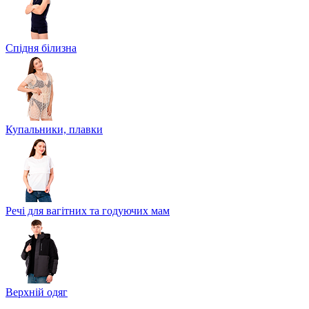
Спідня білизна
Купальники, плавки
Речі для вагітних та годуючих мам
Верхній одяг