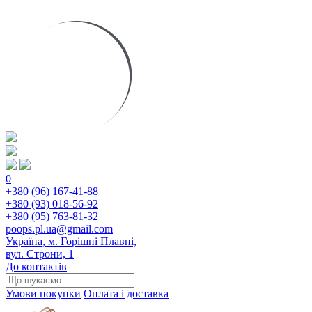
0
+380 (96) 167-41-88
+380 (93) 018-56-92
+380 (95) 763-81-32
poops.pl.ua@gmail.com
Україна, м. Горішні Плавні,
вул. Строни, 1
До контактів
Умови покупки
Оплата і доставка