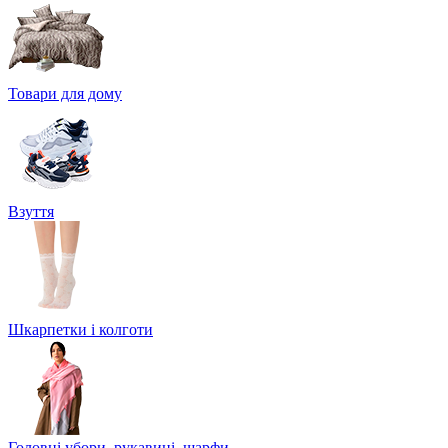
Товари для дому
Взуття
Шкарпетки і колготи
Головні убори, рукавиці, шарфи