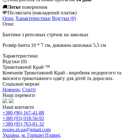
🚚
Легке
повернення
💸
Післяплата
(накладений платіж)
Опис
Характеристики
Відгуки (0)
Опис
Бантики з репсовых стрічок на заколках
Розмір банта 10 * 7 см, довжина шпильки 5,5 см
Характеристики
Відгуки (0)
Трикотажний Край ™
Компанія Трикотажний Край - виробник недорогого та
якісного трикотажного одягу для дітей та дорослих.
Соціальні мережі
Новини
,
Статті
Наші перемоги
Наші контакти
+380 (96) 167-41-88
+380 (93) 018-56-92
+380 (95) 763-81-32
poops.pl.ua@gmail.com
Україна, м. Горішні Плавні,