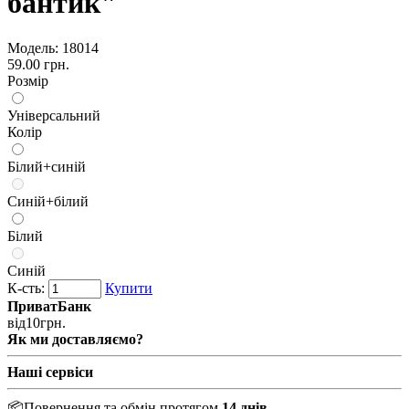
бантик"
Модель:
18014
59.00 грн.
Розмір
Універсальний
Колір
Білий+синій
Синій+білий
Білий
Синій
К-сть:
Купити
ПриватБанк
від
10
грн.
Як ми доставляємо?
Наші сервіси
📦
Повернення та обмін протягом
14 днів