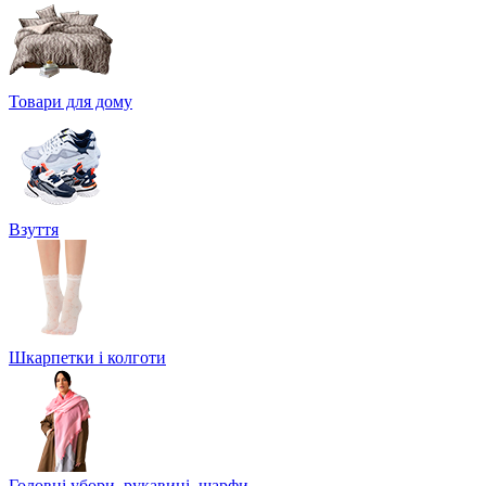
Товари для дому
Взуття
Шкарпетки і колготи
Головні убори, рукавиці, шарфи