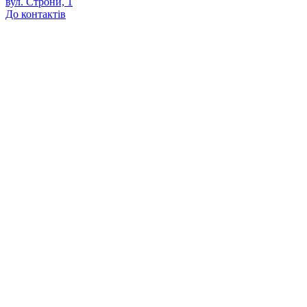
вул. Строни, 1
До контактів