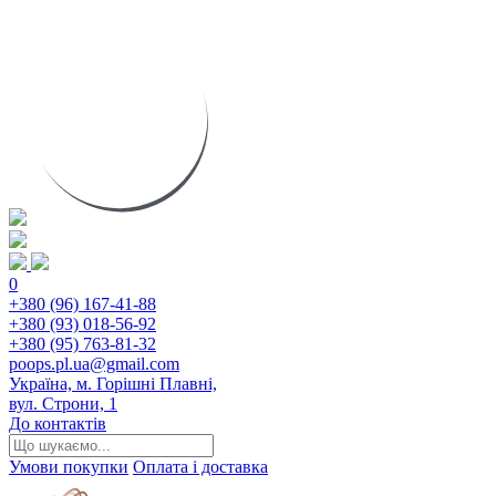
0
+380 (96) 167-41-88
+380 (93) 018-56-92
+380 (95) 763-81-32
poops.pl.ua@gmail.com
Україна, м. Горішні Плавні,
вул. Строни, 1
До контактів
Умови покупки
Оплата і доставка