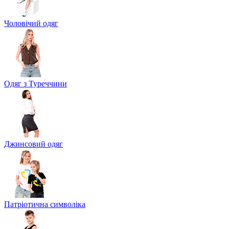
Чоловічий одяг
Одяг з Туреччини
Джинсовий одяг
Патріотична символіка