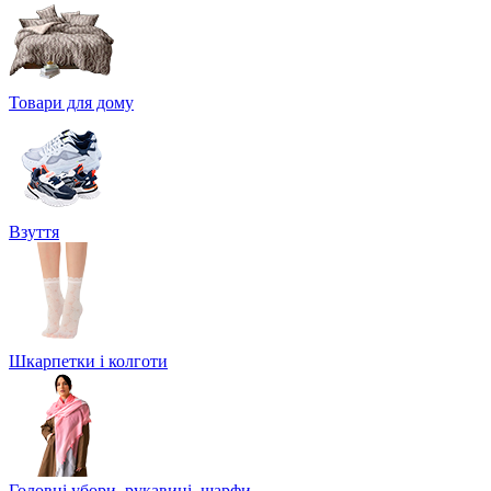
Товари для дому
Взуття
Шкарпетки і колготи
Головні убори, рукавиці, шарфи