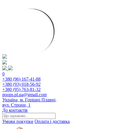
0
+380 (96) 167-41-88
+380 (93) 018-56-92
+380 (95) 763-81-32
poops.pl.ua@gmail.com
Україна, м. Горішні Плавні,
вул. Строни, 1
До контактів
Умови покупки
Оплата і доставка