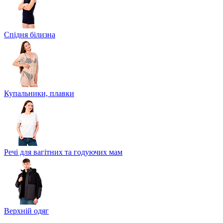
Спідня білизна
Купальники, плавки
Речі для вагітних та годуючих мам
Верхній одяг