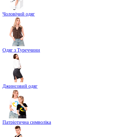
Чоловічий одяг
Одяг з Туреччини
Джинсовий одяг
Патріотична символіка