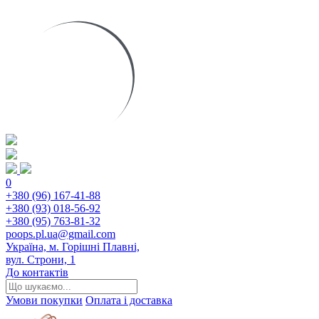
0
+380 (96) 167-41-88
+380 (93) 018-56-92
+380 (95) 763-81-32
poops.pl.ua@gmail.com
Україна, м. Горішні Плавні,
вул. Строни, 1
До контактів
Умови покупки
Оплата і доставка