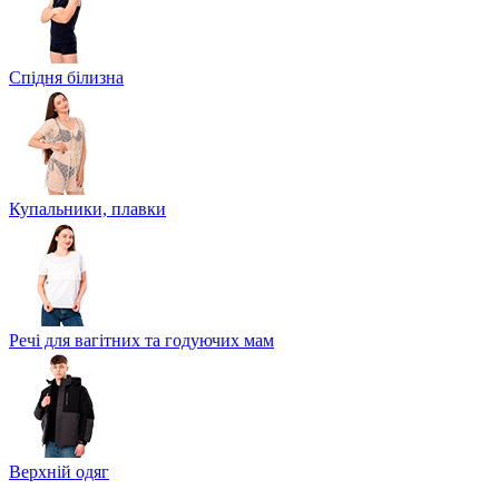
Спідня білизна
Купальники, плавки
Речі для вагітних та годуючих мам
Верхній одяг