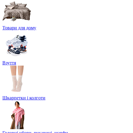
Товари для дому
Взуття
Шкарпетки і колготи
Головні убори, рукавиці, шарфи