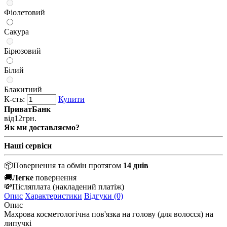
Фіолетовий
Сакура
Бірюзовий
Білий
Блакитний
К-сть:
Купити
ПриватБанк
від
12
грн.
Як ми доставляємо?
Наші сервіси
📦
Повернення та обмін протягом
14 днів
🚚
Легке
повернення
💸
Післяплата
(накладений платіж)
Опис
Характеристики
Відгуки (0)
Опис
Махрова косметологічна пов'язка на голову (для волосся) на
липучкі