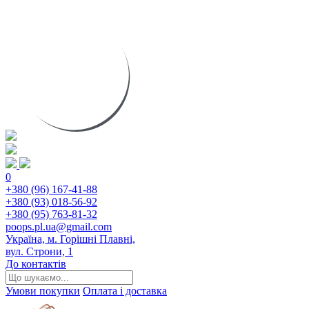
0
+380 (96) 167-41-88
+380 (93) 018-56-92
+380 (95) 763-81-32
poops.pl.ua@gmail.com
Україна, м. Горішні Плавні,
вул. Строни, 1
До контактів
Умови покупки
Оплата і доставка