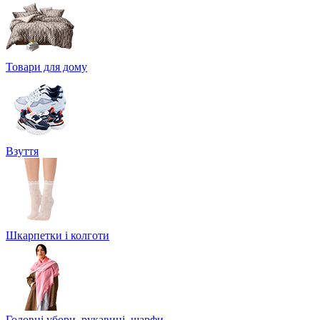
Товари для дому
Взуття
Шкарпетки і колготи
Головні убори, рукавиці, шарфи