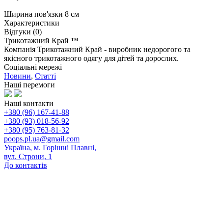
Ширина пов'язки 8 см
Характеристики
Відгуки (0)
Трикотажний Край ™
Компанія Трикотажний Край - виробник недорогого та
якісного трикотажного одягу для дітей та дорослих.
Соціальні мережі
Новини
,
Статті
Наші перемоги
Наші контакти
+380 (96) 167-41-88
+380 (93) 018-56-92
+380 (95) 763-81-32
poops.pl.ua@gmail.com
Україна, м. Горішні Плавні,
вул. Строни, 1
До контактів