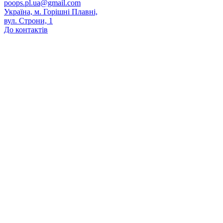
poops.pl.ua@gmail.com
Україна, м. Горішні Плавні,
вул. Строни, 1
До контактів