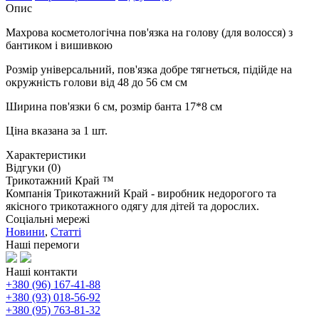
Опис
Махрова косметологічна пов'язка на голову (для волосся) з
бантиком і вишивкою
Розмір універсальний, пов'язка добре тягнеться, підійде на
окружність голови від 48 до 56 см см
Ширина пов'язки 6 см, розмір банта 17*8 см
Ціна вказана за 1 шт.
Характеристики
Відгуки (0)
Трикотажний Край ™
Компанія Трикотажний Край - виробник недорогого та
якісного трикотажного одягу для дітей та дорослих.
Соціальні мережі
Новини
,
Статті
Наші перемоги
Наші контакти
+380 (96) 167-41-88
+380 (93) 018-56-92
+380 (95) 763-81-32