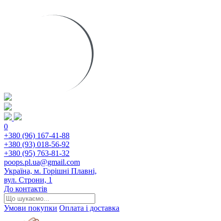
0
+380 (96) 167-41-88
+380 (93) 018-56-92
+380 (95) 763-81-32
poops.pl.ua@gmail.com
Україна, м. Горішні Плавні,
вул. Строни, 1
До контактів
Умови покупки
Оплата і доставка