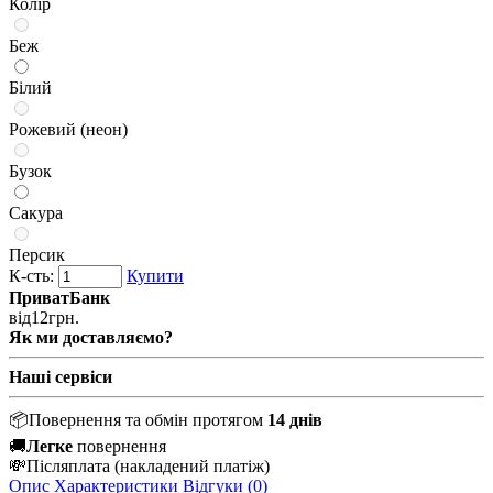
Колір
Беж
Білий
Рожевий (неон)
Бузок
Сакура
Персик
К-сть:
Купити
ПриватБанк
від
12
грн.
Як ми доставляємо?
Наші сервіси
📦
Повернення та обмін протягом
14 днів
🚚
Легке
повернення
💸
Післяплата
(накладений платіж)
Опис
Характеристики
Відгуки (0)