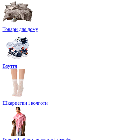
Товари для дому
Взуття
Шкарпетки і колготи
Головні убори, рукавиці, шарфи