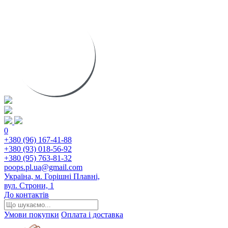
0
+380 (96) 167-41-88
+380 (93) 018-56-92
+380 (95) 763-81-32
poops.pl.ua@gmail.com
Україна, м. Горішні Плавні,
вул. Строни, 1
До контактів
Умови покупки
Оплата і доставка