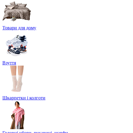
Товари для дому
Взуття
Шкарпетки і колготи
Головні убори, рукавиці, шарфи