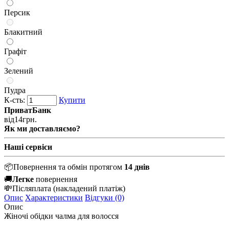
Персик
Блакитний
Графіт
Зелений
Пудра
К-сть:
Купити
ПриватБанк
від
14
грн.
Як ми доставляємо?
Наші сервіси
📦
Повернення та обмін протягом
14 днів
🚚
Легке
повернення
💸
Післяплата
(накладений платіж)
Опис
Характеристики
Відгуки (0)
Опис
Жіночі обідки чалма для волосся