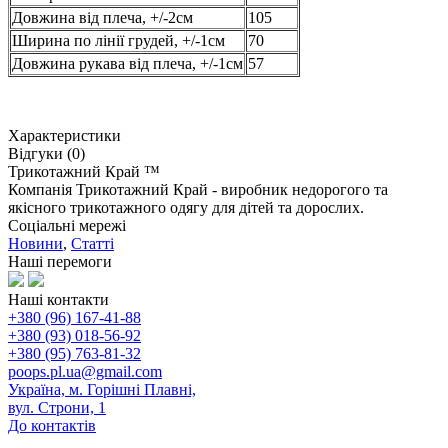
Довжина від плеча, +/-2см
105
Ширина по лінії грудей, +/-1см
70
Довжина рукава від плеча, +/-1см
57
Характеристики
Відгуки (0)
Трикотажний Край ™
Компанія Трикотажний Край - виробник недорогого та
якісного трикотажного одягу для дітей та дорослих.
Соціальні мережі
Новини
,
Статті
Наші перемоги
Наші контакти
+380 (96) 167-41-88
+380 (93) 018-56-92
+380 (95) 763-81-32
poops.pl.ua@gmail.com
Україна, м. Горішні Плавні,
вул. Строни, 1
До контактів