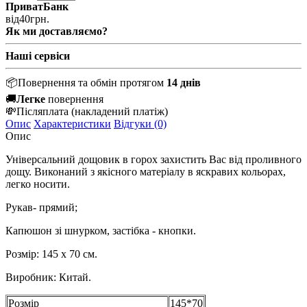
ПриватБанк
від
40
грн.
Як ми доставляємо?
Наші сервіси
📦
Повернення та обмін протягом
14 днів
🚚
Легке
повернення
💸
Післяплата
(накладений платіж)
Опис
Характеристики
Відгуки (0)
Опис
Універсальний дощовик в горох захистить Вас від проливного
дощу. Виконаний з якісного матеріалу в яскравих кольорах,
легко носити.
Рукав- прямий;
Капюшон зі шнурком, застібка - кнопки.
Розмір
: 145 х 70 см.
Виробник
: Китай.
Розмір
145*70