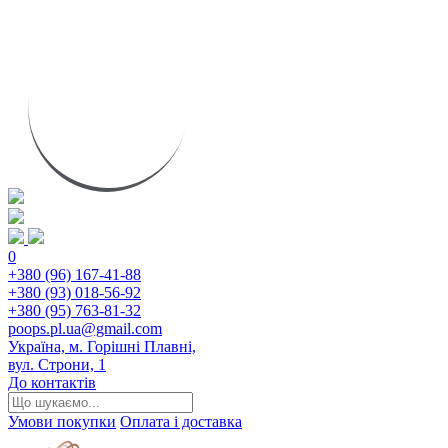
0
+380 (96) 167-41-88
+380 (93) 018-56-92
+380 (95) 763-81-32
poops.pl.ua@gmail.com
Україна, м. Горішні Плавні,
вул. Строни, 1
До контактів
Умови покупки
Оплата і доставка