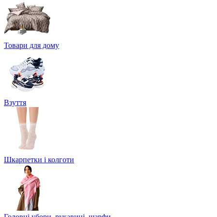
Товари для дому
Взуття
Шкарпетки і колготи
Головні убори, рукавиці, шарфи