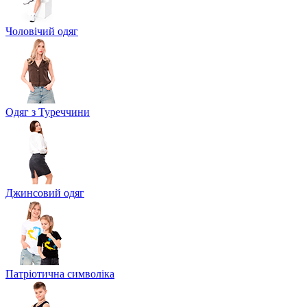
Чоловічий одяг
Одяг з Туреччини
Джинсовий одяг
Патріотична символіка