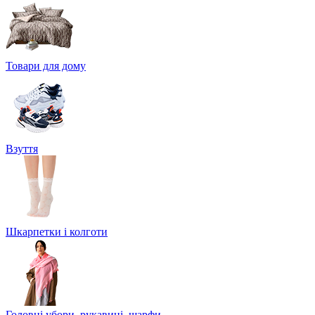
Товари для дому
Взуття
Шкарпетки і колготи
Головні убори, рукавиці, шарфи