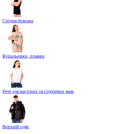
Спідня білизна
Купальники, плавки
Речі для вагітних та годуючих мам
Верхній одяг