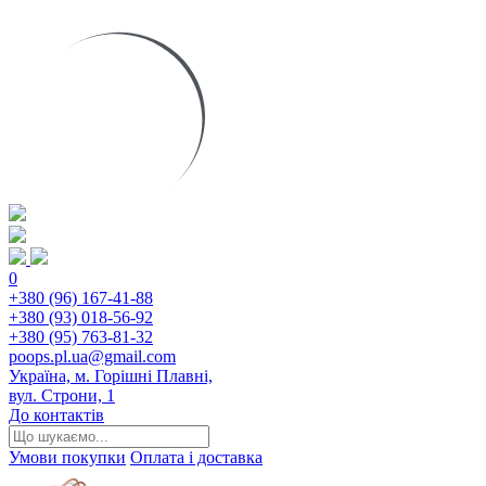
0
+380 (96) 167-41-88
+380 (93) 018-56-92
+380 (95) 763-81-32
poops.pl.ua@gmail.com
Україна, м. Горішні Плавні,
вул. Строни, 1
До контактів
Умови покупки
Оплата і доставка