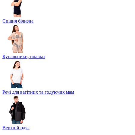
Спідня білизна
Купальники, плавки
Речі для вагітних та годуючих мам
Верхній одяг