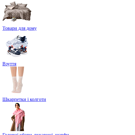
Товари для дому
Взуття
Шкарпетки і колготи
Головні убори, рукавиці, шарфи