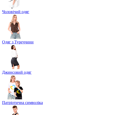
Чоловічий одяг
Одяг з Туреччини
Джинсовий одяг
Патріотична символіка