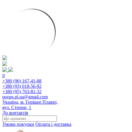
0
+380 (96) 167-41-88
+380 (93) 018-56-92
+380 (95) 763-81-32
poops.pl.ua@gmail.com
Україна, м. Горішні Плавні,
вул. Строни, 1
До контактів
Умови покупки
Оплата і доставка