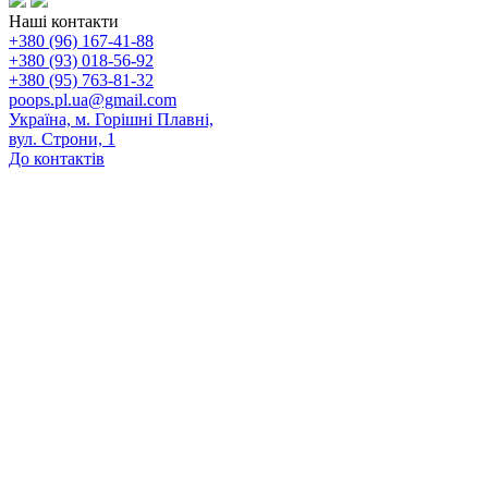
Наші контакти
+380 (96) 167-41-88
+380 (93) 018-56-92
+380 (95) 763-81-32
poops.pl.ua@gmail.com
Україна, м. Горішні Плавні,
вул. Строни, 1
До контактів