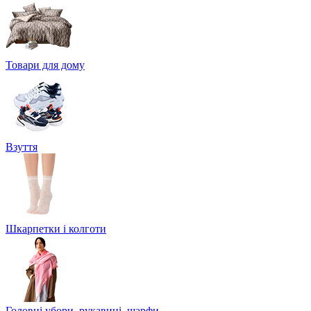
Товари для дому
Взуття
Шкарпетки і колготи
Головні убори, рукавиці, шарфи