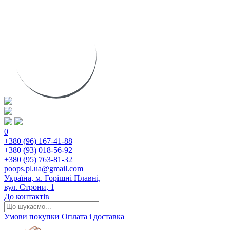
0
+380 (96) 167-41-88
+380 (93) 018-56-92
+380 (95) 763-81-32
poops.pl.ua@gmail.com
Україна, м. Горішні Плавні,
вул. Строни, 1
До контактів
Умови покупки
Оплата і доставка