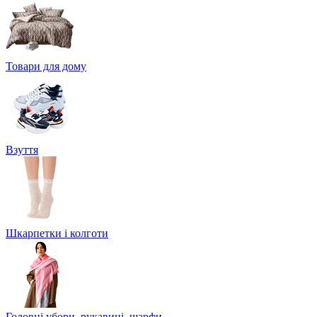
Товари для дому
Взуття
Шкарпетки і колготи
Головні убори, рукавиці, шарфи