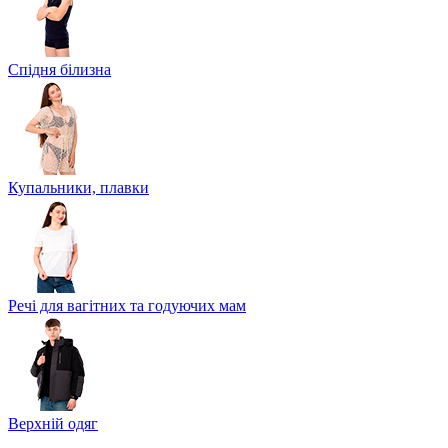
Спідня білизна
Купальники, плавки
Речі для вагітних та годуючих мам
Верхній одяг