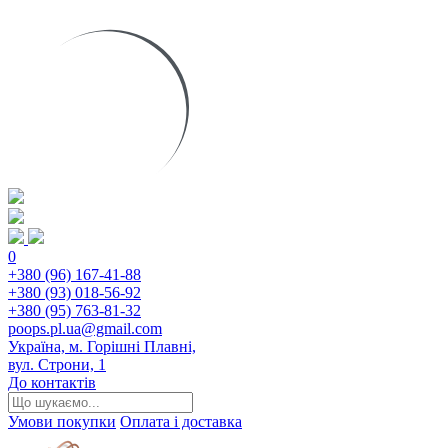
0
+380 (96) 167-41-88
+380 (93) 018-56-92
+380 (95) 763-81-32
poops.pl.ua@gmail.com
Україна, м. Горішні Плавні,
вул. Строни, 1
До контактів
Умови покупки
Оплата і доставка