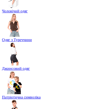
Чоловічий одяг
Одяг з Туреччини
Джинсовий одяг
Патріотична символіка