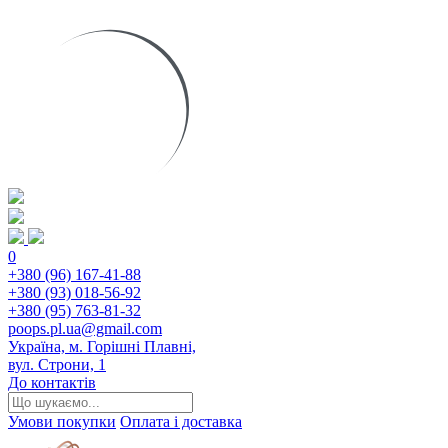
0
+380 (96) 167-41-88
+380 (93) 018-56-92
+380 (95) 763-81-32
poops.pl.ua@gmail.com
Україна, м. Горішні Плавні,
вул. Строни, 1
До контактів
Умови покупки
Оплата і доставка