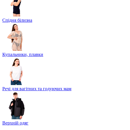
Спідня білизна
Купальники, плавки
Речі для вагітних та годуючих мам
Верхній одяг