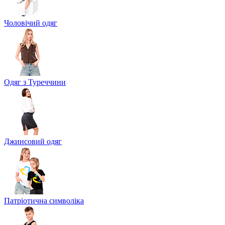
Чоловічий одяг
Одяг з Туреччини
Джинсовий одяг
Патріотична символіка