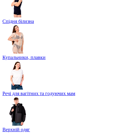
Спідня білизна
Купальники, плавки
Речі для вагітних та годуючих мам
Верхній одяг