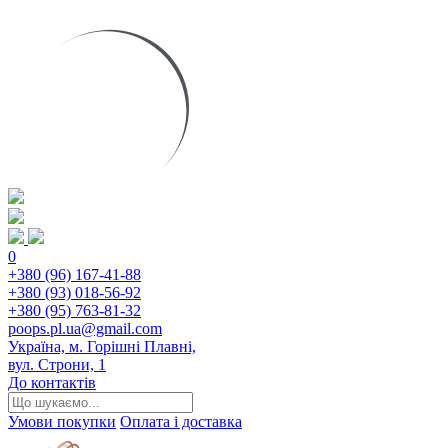
0
+380 (96) 167-41-88
+380 (93) 018-56-92
+380 (95) 763-81-32
poops.pl.ua@gmail.com
Україна, м. Горішні Плавні,
вул. Строни, 1
До контактів
Умови покупки
Оплата і доставка