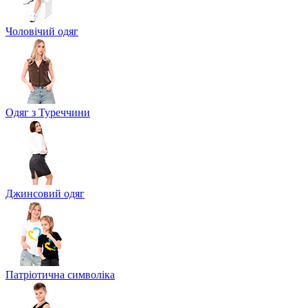
Чоловічий одяг
Одяг з Туреччини
Джинсовий одяг
Патріотична символіка