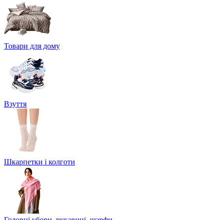
Товари для дому
Взуття
Шкарпетки і колготи
Головні убори, рукавиці, шарфи