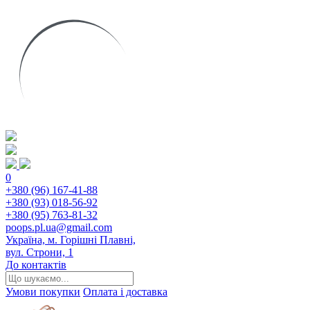
0
+380 (96) 167-41-88
+380 (93) 018-56-92
+380 (95) 763-81-32
poops.pl.ua@gmail.com
Україна, м. Горішні Плавні,
вул. Строни, 1
До контактів
Умови покупки
Оплата і доставка