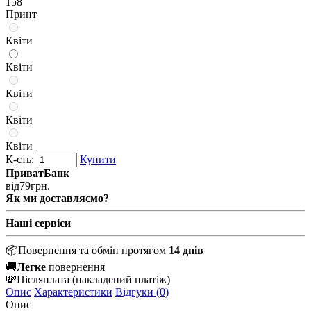
158
Принт
Квіти
Квіти
Квіти
Квіти
Квіти
К-сть:
Купити
ПриватБанк
від
79
грн.
Як ми доставляємо?
Наші сервіси
📦
Повернення та обмін протягом
14 днів
🚚
Легке
повернення
💸
Післяплата
(накладений платіж)
Опис
Характеристики
Відгуки (0)
Опис