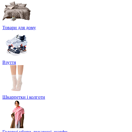
Товари для дому
Взуття
Шкарпетки і колготи
Головні убори, рукавиці, шарфи