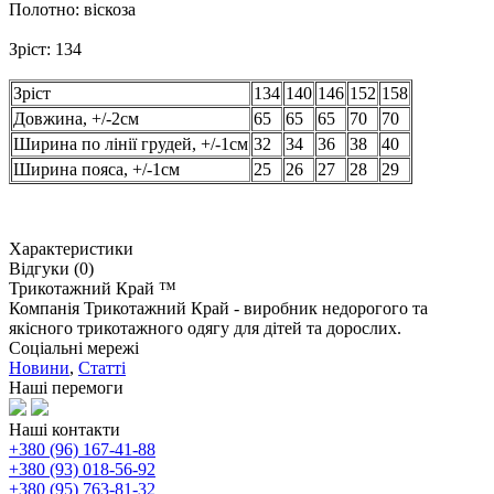
Полотно: віскоза
Зріст: 134
Зріст
134
140
146
152
158
Довжина, +/-2см
65
65
65
70
70
Ширина по лінії грудей, +/-1см
32
34
36
38
40
Ширина пояса, +/-1см
25
26
27
28
29
Характеристики
Відгуки (0)
Трикотажний Край ™
Компанія Трикотажний Край - виробник недорогого та
якісного трикотажного одягу для дітей та дорослих.
Соціальні мережі
Новини
,
Статті
Наші перемоги
Наші контакти
+380 (96) 167-41-88
+380 (93) 018-56-92
+380 (95) 763-81-32