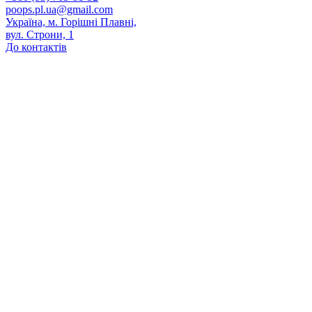
poops.pl.ua@gmail.com
Україна, м. Горішні Плавні,
вул. Строни, 1
До контактів