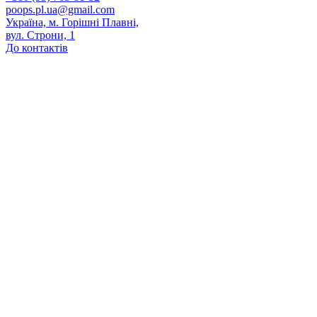
poops.pl.ua@gmail.com
Україна, м. Горішні Плавні,
вул. Строни, 1
До контактів