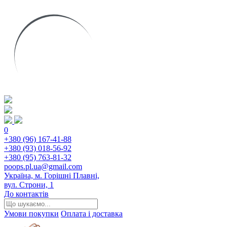
0
+380 (96) 167-41-88
+380 (93) 018-56-92
+380 (95) 763-81-32
poops.pl.ua@gmail.com
Україна, м. Горішні Плавні,
вул. Строни, 1
До контактів
Умови покупки
Оплата і доставка