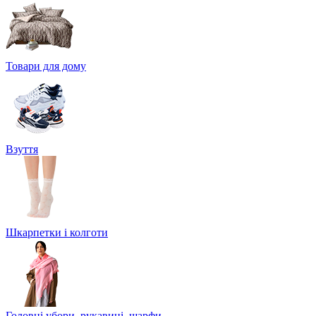
Товари для дому
Взуття
Шкарпетки і колготи
Головні убори, рукавиці, шарфи