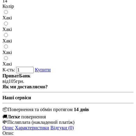
14
Колір
Хакі
Хакі
Хакі
Хакі
Хакі
К-сть:
Купити
ПриватБанк
від
105
грн.
Як ми доставляємо?
Наші сервіси
📦
Повернення та обмін протягом
14 днів
🚚
Легке
повернення
💸
Післяплата
(накладений платіж)
Опис
Характеристики
Відгуки (0)
Опис