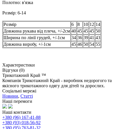
Полотно: в'язка
Розмір: 6-14
Розмір
6
8
10
12
14
Довжина рукава від плеча, +/-2см
40
45
45
45
50
Ширина по лінії грудей, +/-1см
34
36
39
41
43
Довжина виробу, +/-1см
45
46
50
54
55
Характеристики
Відгуки (0)
Трикотажний Край ™
Компанія Трикотажний Край - виробник недорогого та
якісного трикотажного одягу для дітей та дорослих.
Соціальні мережі
Новини
,
Статті
Наші перемоги
Наші контакти
+380 (96) 167-41-88
+380 (93) 018-56-92
+380 (95) 763-81-32