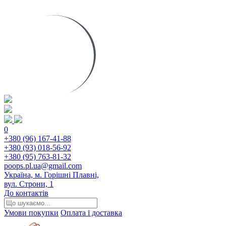
0
+380 (96) 167-41-88
+380 (93) 018-56-92
+380 (95) 763-81-32
poops.pl.ua@gmail.com
Україна, м. Горішні Плавні,
вул. Строни, 1
До контактів
Умови покупки
Оплата і доставка