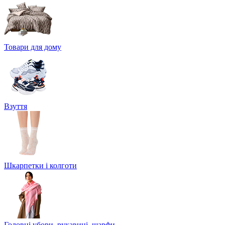
Товари для дому
Взуття
Шкарпетки і колготи
Головні убори, рукавиці, шарфи