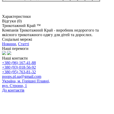
Характеристики
Відгуки (0)
Трикотажний Край ™
Компанія Трикотажний Край - виробник недорогого та
якісного трикотажного одягу для дітей та дорослих.
Соціальні мережі
Новини
,
Статті
Наші перемоги
Наші контакти
+380 (96) 167-41-88
+380 (93) 018-56-92
+380 (95) 763-81-32
poops.pl.ua@gmail.com
Україна, м. Горішні Плавні,
вул. Строни, 1
До контактів