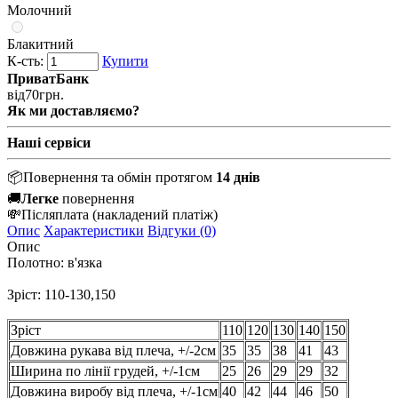
Молочний
Блакитний
К-сть:
Купити
ПриватБанк
від
70
грн.
Як ми доставляємо?
Наші сервіси
📦
Повернення та обмін протягом
14 днів
🚚
Легке
повернення
💸
Післяплата
(накладений платіж)
Опис
Характеристики
Відгуки (0)
Опис
Полотно: в'язка
Зріст: 110-130,150
Зріст
110
120
130
140
150
Довжина рукава від плеча, +/-2см
35
35
38
41
43
Ширина по лінії грудей, +/-1см
25
26
29
29
32
Довжина виробу від плеча, +/-1см
40
42
44
46
50