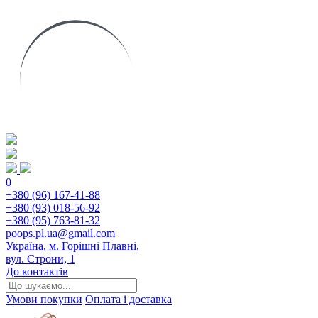
0
+380 (96) 167-41-88
+380 (93) 018-56-92
+380 (95) 763-81-32
poops.pl.ua@gmail.com
Україна, м. Горішні Плавні,
вул. Строни, 1
До контактів
Умови покупки
Оплата і доставка