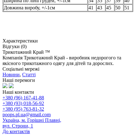
Ширина по лінії грудей, +/-1см
34
35
37
39
40
Довжина виробу, +/-1см
41
43
45
50
51
Характеристики
Відгуки (0)
Трикотажний Край ™
Компанія Трикотажний Край - виробник недорогого та
якісного трикотажного одягу для дітей та дорослих.
Соціальні мережі
Новини
,
Статті
Наші перемоги
Наші контакти
+380 (96) 167-41-88
+380 (93) 018-56-92
+380 (95) 763-81-32
poops.pl.ua@gmail.com
Україна, м. Горішні Плавні,
вул. Строни, 1
До контактів