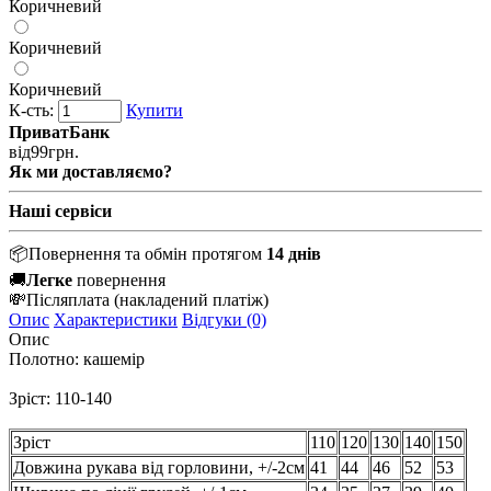
Коричневий
Коричневий
Коричневий
К-сть:
Купити
ПриватБанк
від
99
грн.
Як ми доставляємо?
Наші сервіси
📦
Повернення та обмін протягом
14 днів
🚚
Легке
повернення
💸
Післяплата
(накладений платіж)
Опис
Характеристики
Відгуки (0)
Опис
Полотно: кашемір
Зріст: 110-140
Зріст
110
120
130
140
150
Довжина рукава від горловини, +/-2см
41
44
46
52
53