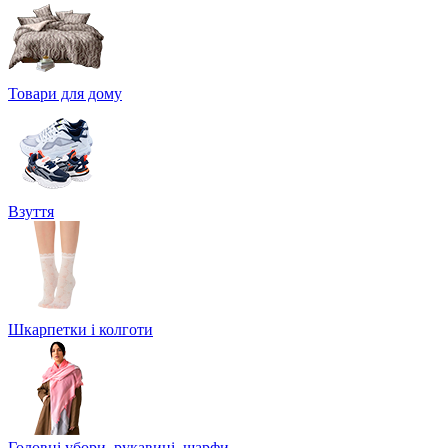
Товари для дому
Взуття
Шкарпетки і колготи
Головні убори, рукавиці, шарфи