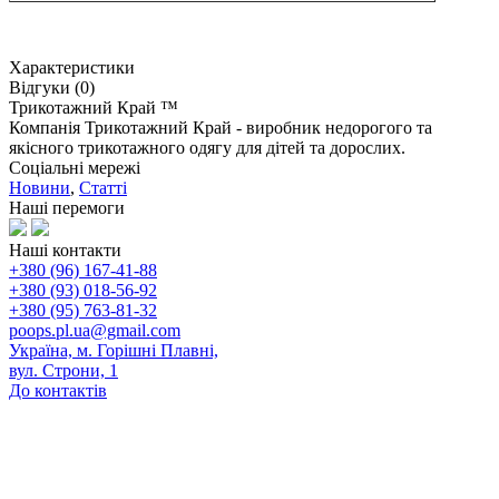
Характеристики
Відгуки (0)
Трикотажний Край ™
Компанія Трикотажний Край - виробник недорогого та
якісного трикотажного одягу для дітей та дорослих.
Соціальні мережі
Новини
,
Статті
Наші перемоги
Наші контакти
+380 (96) 167-41-88
+380 (93) 018-56-92
+380 (95) 763-81-32
poops.pl.ua@gmail.com
Україна, м. Горішні Плавні,
вул. Строни, 1
До контактів