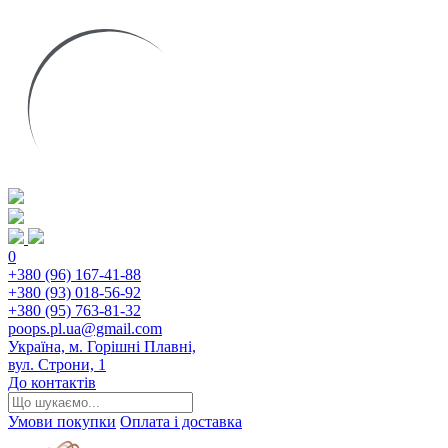
0
+380 (96) 167-41-88
+380 (93) 018-56-92
+380 (95) 763-81-32
poops.pl.ua@gmail.com
Україна, м. Горішні Плавні,
вул. Строни, 1
До контактів
Умови покупки
Оплата і доставка