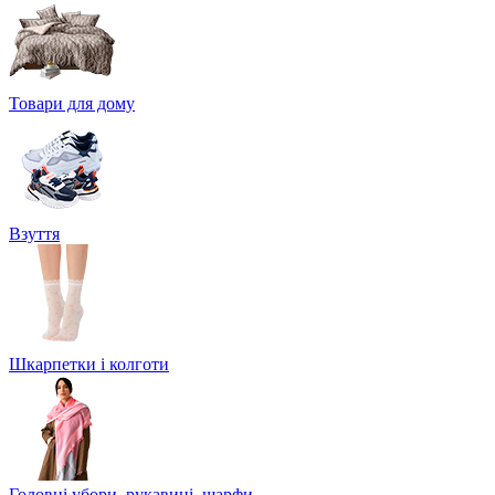
Товари для дому
Взуття
Шкарпетки і колготи
Головні убори, рукавиці, шарфи