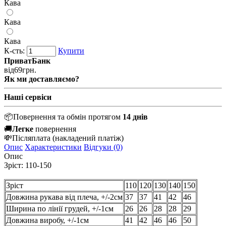
Кава
Кава
Кава
К-сть:
Купити
ПриватБанк
від
69
грн.
Як ми доставляємо?
Наші сервіси
📦
Повернення та обмін протягом
14 днів
🚚
Легке
повернення
💸
Післяплата
(накладений платіж)
Опис
Характеристики
Відгуки (0)
Опис
Зріст: 110-150
Зріст
110
120
130
140
150
Довжина рукава від плеча, +/-2см
37
37
41
42
46
Ширина по лінії грудей, +/-1см
26
26
28
28
29
Довжина виробу, +/-1см
41
42
46
46
50