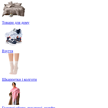
Товари для дому
Взуття
Шкарпетки і колготи
Головні убори, рукавиці, шарфи