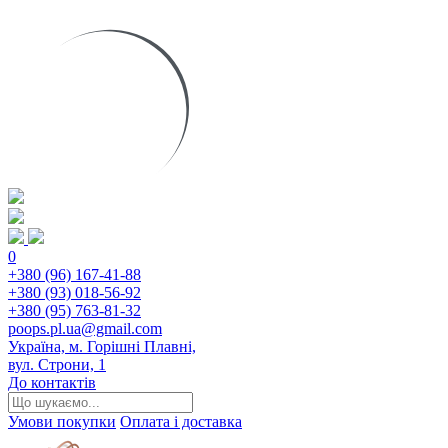
0
+380 (96) 167-41-88
+380 (93) 018-56-92
+380 (95) 763-81-32
poops.pl.ua@gmail.com
Україна, м. Горішні Плавні,
вул. Строни, 1
До контактів
Умови покупки
Оплата і доставка