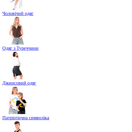
Чоловічий одяг
Одяг з Туреччини
Джинсовий одяг
Патріотична символіка