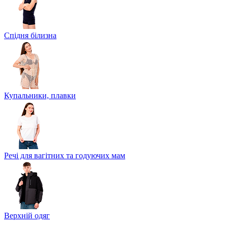
Спідня білизна
Купальники, плавки
Речі для вагітних та годуючих мам
Верхній одяг