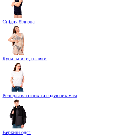
Спідня білизна
Купальники, плавки
Речі для вагітних та годуючих мам
Верхній одяг