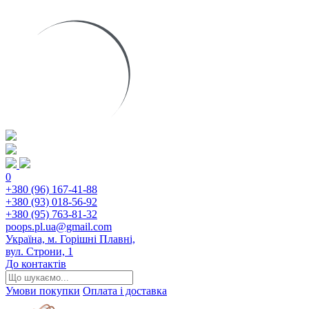
0
+380 (96) 167-41-88
+380 (93) 018-56-92
+380 (95) 763-81-32
poops.pl.ua@gmail.com
Україна, м. Горішні Плавні,
вул. Строни, 1
До контактів
Умови покупки
Оплата і доставка