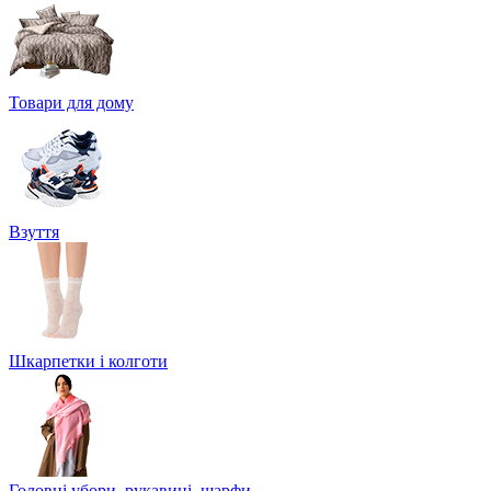
Товари для дому
Взуття
Шкарпетки і колготи
Головні убори, рукавиці, шарфи