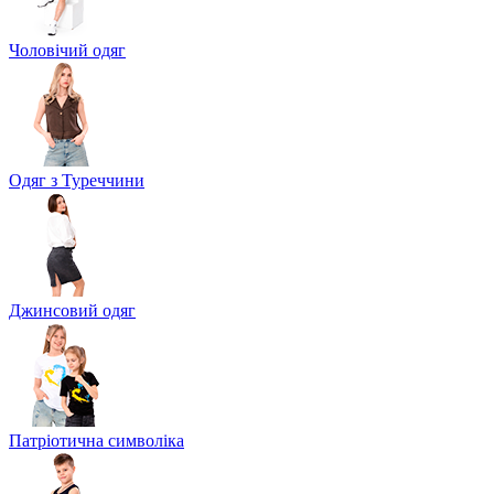
Чоловічий одяг
Одяг з Туреччини
Джинсовий одяг
Патріотична символіка