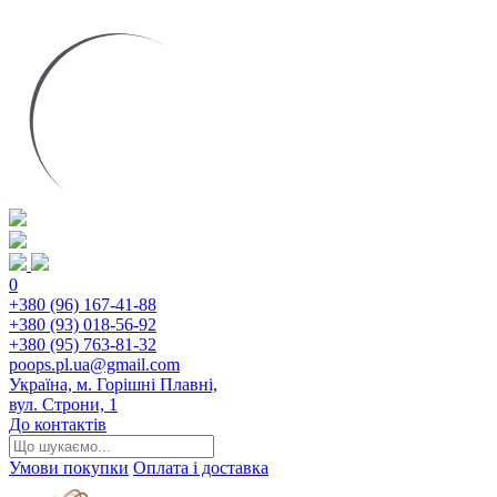
0
+380 (96) 167-41-88
+380 (93) 018-56-92
+380 (95) 763-81-32
poops.pl.ua@gmail.com
Україна, м. Горішні Плавні,
вул. Строни, 1
До контактів
Умови покупки
Оплата і доставка