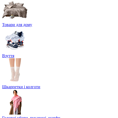
Товари для дому
Взуття
Шкарпетки і колготи
Головні убори, рукавиці, шарфи