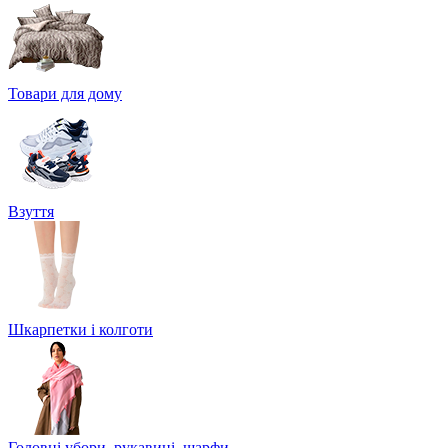
Товари для дому
Взуття
Шкарпетки і колготи
Головні убори, рукавиці, шарфи