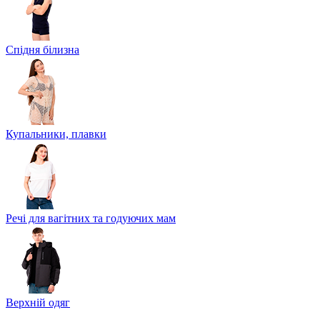
Спідня білизна
Купальники, плавки
Речі для вагітних та годуючих мам
Верхній одяг