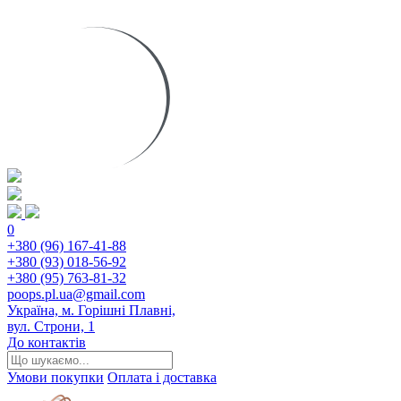
0
+380 (96) 167-41-88
+380 (93) 018-56-92
+380 (95) 763-81-32
poops.pl.ua@gmail.com
Україна, м. Горішні Плавні,
вул. Строни, 1
До контактів
Умови покупки
Оплата і доставка