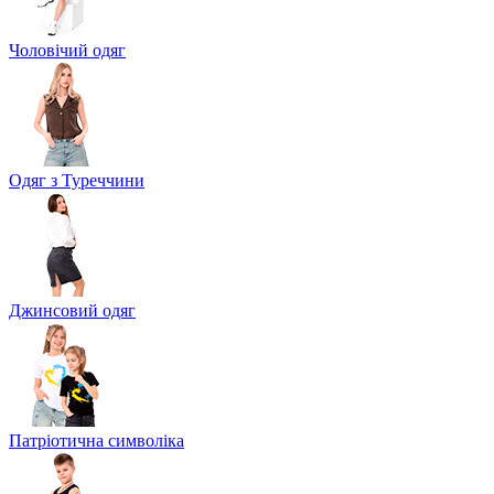
Чоловічий одяг
Одяг з Туреччини
Джинсовий одяг
Патріотична символіка