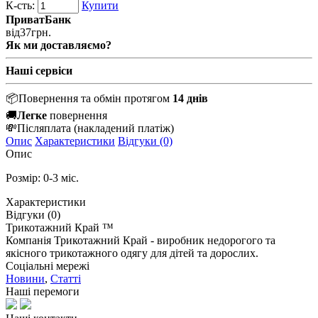
К-сть:
Купити
ПриватБанк
від
37
грн.
Як ми доставляємо?
Наші сервіси
📦
Повернення та обмін протягом
14 днів
🚚
Легке
повернення
💸
Післяплата
(накладений платіж)
Опис
Характеристики
Відгуки (0)
Опис
Розмір: 0-3 міс.
Характеристики
Відгуки (0)
Трикотажний Край ™
Компанія Трикотажний Край - виробник недорогого та
якісного трикотажного одягу для дітей та дорослих.
Соціальні мережі
Новини
,
Статті
Наші перемоги