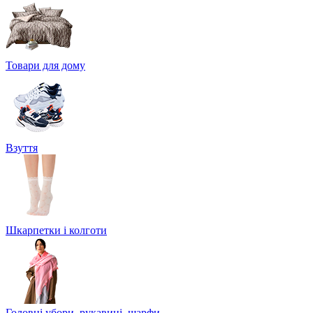
Товари для дому
Взуття
Шкарпетки і колготи
Головні убори, рукавиці, шарфи