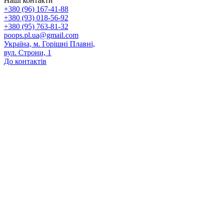
Наші контакти
+380 (96) 167-41-88
+380 (93) 018-56-92
+380 (95) 763-81-32
poops.pl.ua@gmail.com
Україна, м. Горішні Плавні,
вул. Строни, 1
До контактів