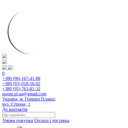
0
+380 (96) 167-41-88
+380 (93) 018-56-92
+380 (95) 763-81-32
poops.pl.ua@gmail.com
Україна, м. Горішні Плавні,
вул. Строни, 1
До контактів
Умови покупки
Оплата і доставка