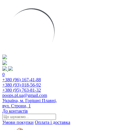
0
+380 (96) 167-41-88
+380 (93) 018-56-92
+380 (95) 763-81-32
poops.pl.ua@gmail.com
Україна, м. Горішні Плавні,
вул. Строни, 1
До контактів
Умови покупки
Оплата і доставка