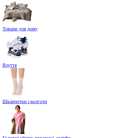
Товари для дому
Взуття
Шкарпетки і колготи
Головні убори, рукавиці, шарфи