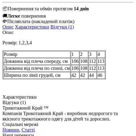
📦
Повернення та обмін протягом
14 днів
🚚
Легке
повернення
💸
Післяплата
(накладений платіж)
Опис
Характеристики
Відгуки (1)
Опис
Розмір: 1,2,3,4
Розмір
1
2
3
4
Довжина від плеча спереду, см
106
108
112
113
Довжина від плеча по спині, см
106
108
112
113
Ширина по лініі грудей, см
42
42
44
46
Характеристики
Відгуки (1)
Трикотажний Край ™
Компанія Трикотажний Край - виробник недорогого та
якісного трикотажного одягу для дітей та дорослих.
Соціальні мережі
Новини
,
Статті
Наші перемоги