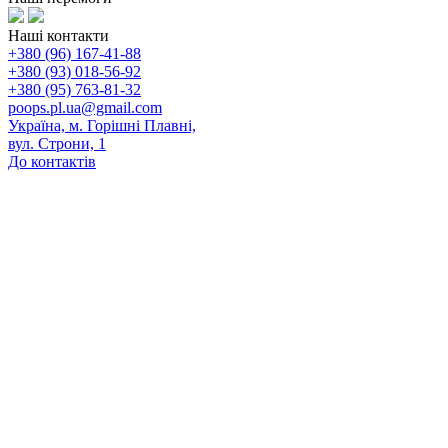
Наші контакти
+380 (96) 167-41-88
+380 (93) 018-56-92
+380 (95) 763-81-32
poops.pl.ua@gmail.com
Україна, м. Горішні Плавні,
вул. Строни, 1
До контактів