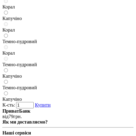
Корал
Капучіно
Корал
Темно-пудровий
Корал
Темно-пудровий
Капучіно
Темно-пудровий
Капучіно
К-сть:
Купити
ПриватБанк
від
79
грн.
Як ми доставляємо?
Наші сервіси