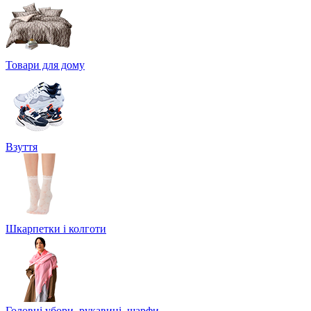
Товари для дому
Взуття
Шкарпетки і колготи
Головні убори, рукавиці, шарфи