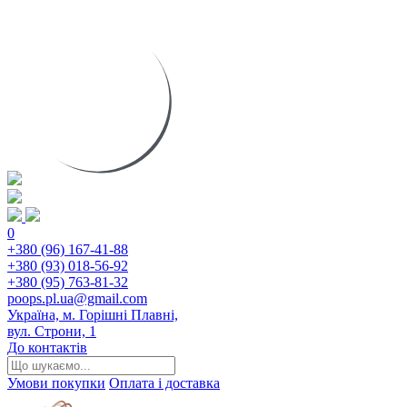
0
+380 (96) 167-41-88
+380 (93) 018-56-92
+380 (95) 763-81-32
poops.pl.ua@gmail.com
Україна, м. Горішні Плавні,
вул. Строни, 1
До контактів
Умови покупки
Оплата і доставка