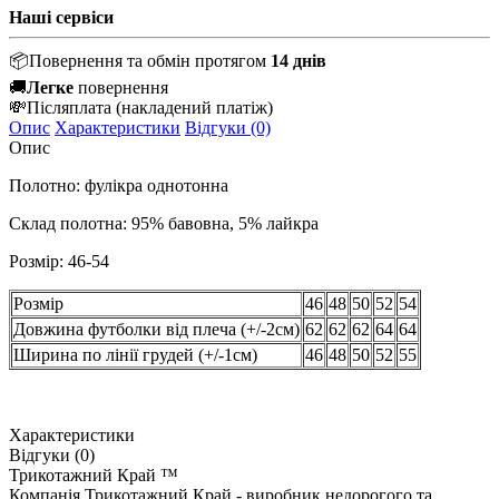
Наші сервіси
📦
Повернення та обмін протягом
14 днів
🚚
Легке
повернення
💸
Післяплата
(накладений платіж)
Опис
Характеристики
Відгуки (0)
Опис
Полотно: фулікра однотонна
Склад полотна: 95% бавовна, 5% лайкра
Розмір: 46-54
Розмір
46
48
50
52
54
Довжина футболки від плеча (+/-2см)
62
62
62
64
64
Ширина по лінії грудей (+/-1см)
46
48
50
52
55
Характеристики
Відгуки (0)
Трикотажний Край ™
Компанія Трикотажний Край - виробник недорогого та