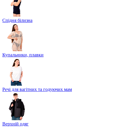
Спідня білизна
Купальники, плавки
Речі для вагітних та годуючих мам
Верхній одяг