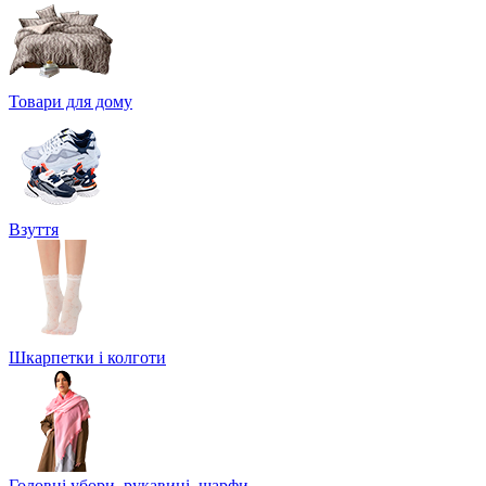
Товари для дому
Взуття
Шкарпетки і колготи
Головні убори, рукавиці, шарфи