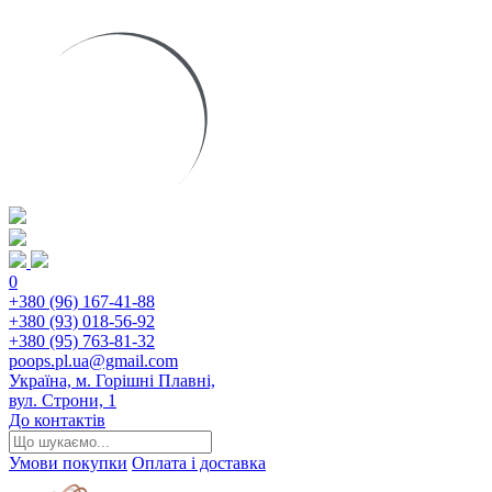
0
+380 (96) 167-41-88
+380 (93) 018-56-92
+380 (95) 763-81-32
poops.pl.ua@gmail.com
Україна, м. Горішні Плавні,
вул. Строни, 1
До контактів
Умови покупки
Оплата і доставка