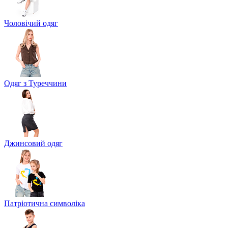
Чоловічий одяг
Одяг з Туреччини
Джинсовий одяг
Патріотична символіка